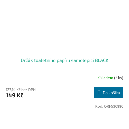
Držák toaletního papíru samolepicí BLACK
Skladem
(2 ks)
123,14 Kč bez DPH
Do košíku
149 Kč
Kód:
ORI-530880