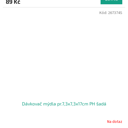
89 Kč
Kód:
267374S
Dávkovač mýdla pr.7,3x7,3x17cm PH šadá
Na dotaz