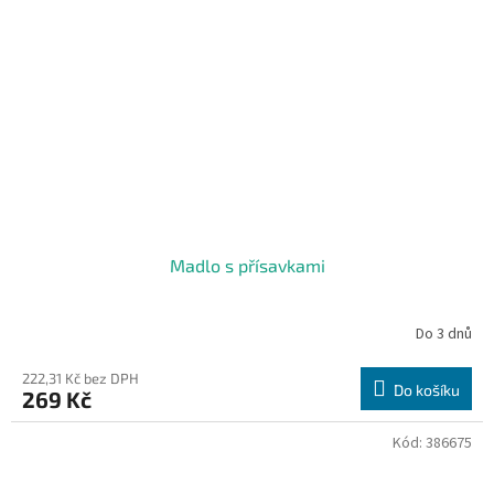
Madlo s přísavkami
Do 3 dnů
222,31 Kč bez DPH
Do košíku
269 Kč
Kód:
386675