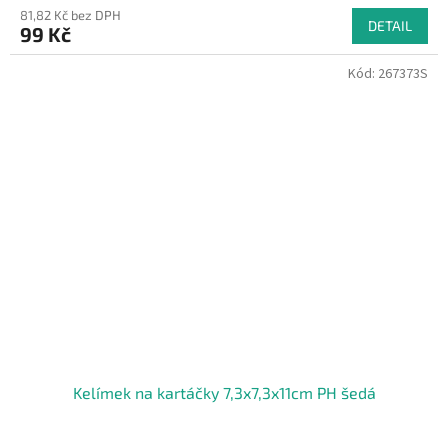
81,82 Kč bez DPH
DETAIL
99 Kč
Kód:
267373S
Kelímek na kartáčky 7,3x7,3x11cm PH šedá