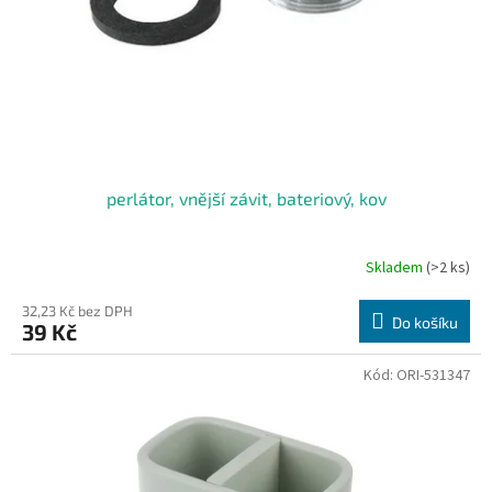
o
d
u
k
t
ů
perlátor, vnější závit, bateriový, kov
Skladem
(>2 ks)
32,23 Kč bez DPH
Do košíku
39 Kč
Kód:
ORI-531347