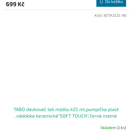
Do košíku
699 Kč
Kód:
XDTA3131-90
TABO dávkovač tek.mýdla,425 ml,pumpička plast
,nádobka keramická"SOFT TOUCH",černá matná
Skladem
(2 ks)