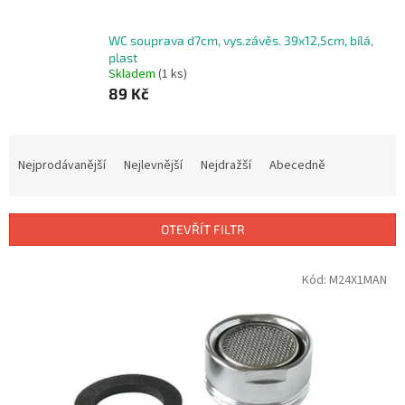
WC souprava d7cm, vys.závěs. 39x12,5cm, bílá,
plast
Skladem
(1 ks)
89 Kč
Ř
a
Nejprodávanější
Nejlevnější
Nejdražší
Abecedně
z
e
n
OTEVŘÍT FILTR
í
p
V
Kód:
M24X1MAN
r
ý
o
p
d
i
u
s
k
p
t
r
ů