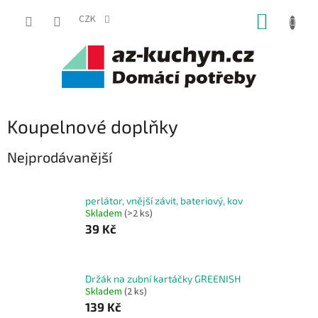
Přejít
NÁKUP
na
CZK
obsah
KOŠÍK
Koupelnové doplňky
Nejprodávanější
perlátor, vnější závit, bateriový, kov
Skladem
(>2 ks)
39 Kč
Držák na zubní kartáčky GREENISH
Skladem
(2 ks)
139 Kč