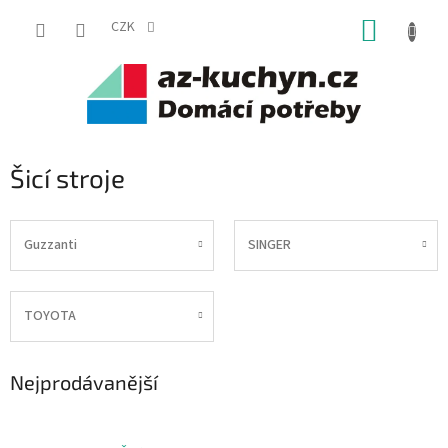
Přejít
NÁKUP
na
CZK
obsah
KOŠÍK
Šicí stroje
Guzzanti
SINGER
TOYOTA
Nejprodávanější