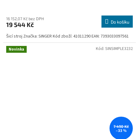
16 152,07 Kč bez DPH
Do košíku
19 544 Kč
Šicí stroj Značka: SINGER Kód zboží: 41011290 EAN: 7393033097561
Kód:
SINSIMPLE3232
Novinka
7 490 Kč
–33 %