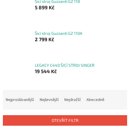
Šicí stroj Guzzanti GZ 118
5 899 Kč
Šicí stroj Guzzanti GZ 110A
2 799 Kč
LEGACY C440 ŠICÍ STROJ SINGER
19 544 Kč
Ř
a
Nejprodávanější
Nejlevnější
Nejdražší
Abecedně
z
e
n
OTEVŘÍT FILTR
í