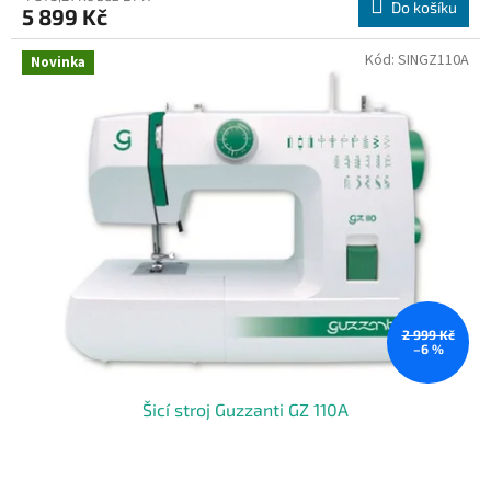
Do košíku
5 899 Kč
Kód:
SINGZ110A
Novinka
2 999 Kč
–6 %
Šicí stroj Guzzanti GZ 110A