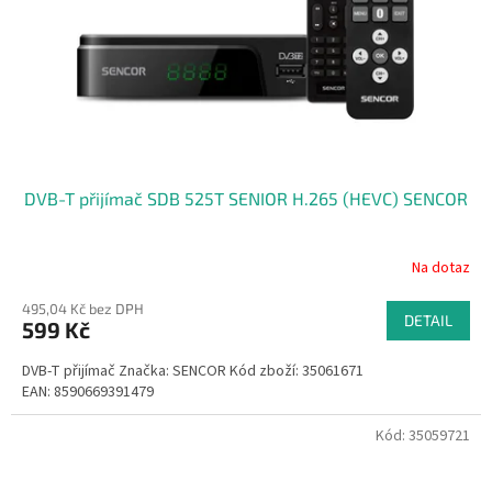
o
d
u
k
t
ů
DVB-T přijímač SDB 525T SENIOR H.265 (HEVC) SENCOR
Na dotaz
495,04 Kč bez DPH
DETAIL
599 Kč
DVB-T přijímač Značka: SENCOR Kód zboží: 35061671
EAN: 8590669391479
Kód:
35059721