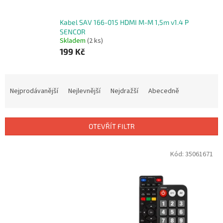
Kabel SAV 166-015 HDMI M-M 1,5m v1.4 P
SENCOR
Skladem
(2 ks)
199 Kč
Ř
a
Nejprodávanější
Nejlevnější
Nejdražší
Abecedně
z
e
n
OTEVŘÍT FILTR
í
p
V
Kód:
35061671
r
ý
o
p
d
i
u
s
k
p
t
r
ů