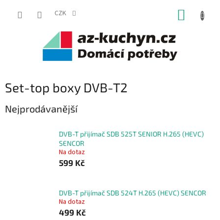
Přejít
NÁKUP
na
CZK
obsah
KOŠÍK
Set-top boxy DVB-T2
Nejprodávanější
DVB-T přijímač SDB 525T SENIOR H.265 (HEVC)
SENCOR
Na dotaz
599 Kč
DVB-T přijímač SDB 524T H.265 (HEVC) SENCOR
Na dotaz
499 Kč