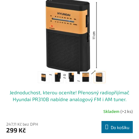
Jednoduchost, kterou oceníte! Přenosný radiopřijímač
Hyundai PR310B nabídne analogový FM i AM tuner.
Skladem
(>2 ks)
247,11 Kč bez DPH
Do košíku
299 Kč