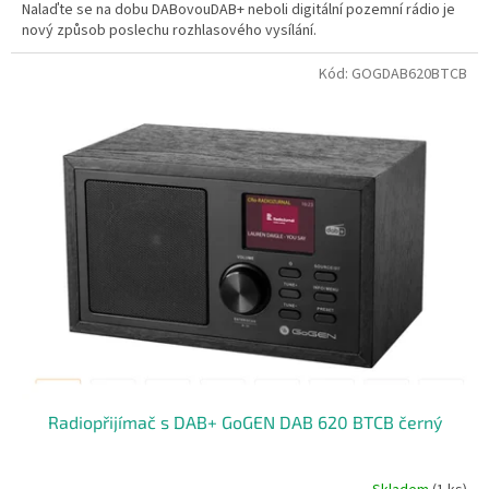
Nalaďte se na dobu DABovouDAB+ neboli digitální pozemní rádio je
nový způsob poslechu rozhlasového vysílání.
Kód:
GOGDAB620BTCB
Radiopřijímač s DAB+ GoGEN DAB 620 BTCB černý