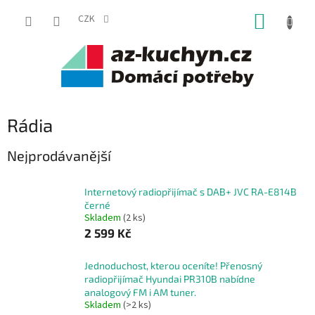
Přejít
NÁKUP
na
CZK
obsah
KOŠÍK
Rádia
Nejprodávanější
Internetový radiopřijímač s DAB+ JVC RA-E814B
černé
Skladem
(2 ks)
2 599 Kč
Jednoduchost, kterou oceníte! Přenosný
radiopřijímač Hyundai PR310B nabídne
analogový FM i AM tuner.
Skladem
(>2 ks)