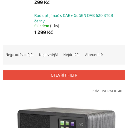
299 Kč
Radiopřijímač s DAB+ GoGEN DAB 620 BTCB
černý
Skladem
(1 ks)
1 299 Kč
Ř
a
Nejprodávanější
Nejlevnější
Nejdražší
Abecedně
z
e
n
OTEVŘÍT FILTR
í
p
V
Kód:
JVCRAE814B
r
ý
o
p
d
i
u
s
k
p
t
r