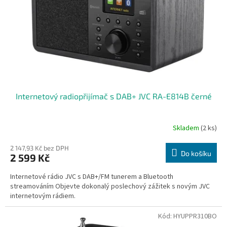
ů
o
d
u
k
t
ů
Internetový radiopřijímač s DAB+ JVC RA-E814B černé
Skladem
(2 ks)
2 147,93 Kč bez DPH
Do košíku
2 599 Kč
Internetové rádio JVC s DAB+/FM tunerem a Bluetooth
streamováním Objevte dokonalý poslechový zážitek s novým JVC
internetovým rádiem.
Kód:
HYUPPR310BO