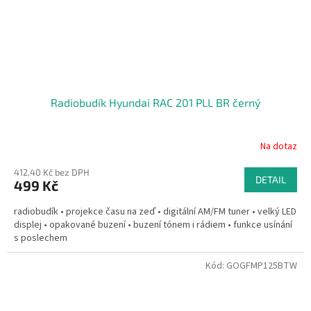
Radiobudík Hyundai RAC 201 PLL BR černý
Na dotaz
412,40 Kč bez DPH
DETAIL
499 Kč
radiobudík • projekce času na zeď • digitální AM/FM tuner • velký LED
displej • opakované buzení • buzení tónem i rádiem • funkce usínání
s poslechem
Kód:
GOGFMP125BTW