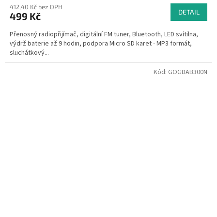
412,40 Kč bez DPH
DETAIL
499 Kč
Přenosný radiopřijímač, digitální FM tuner, Bluetooth, LED svítilna,
výdrž baterie až 9 hodin, podpora Micro SD karet - MP3 formát,
sluchátkový...
Kód:
GOGDAB300N