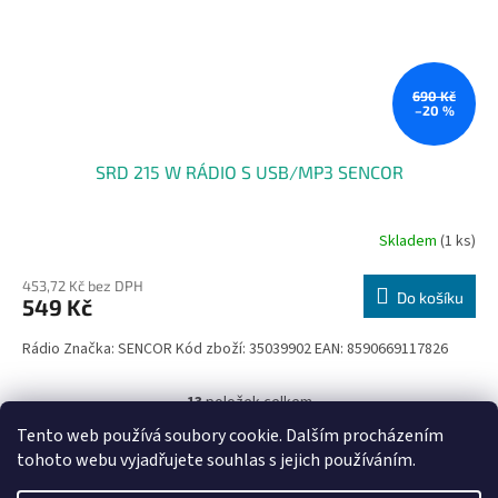
690 Kč
–20 %
SRD 215 W RÁDIO S USB/MP3 SENCOR
Skladem
(1 ks)
453,72 Kč bez DPH
Do košíku
549 Kč
Rádio Značka: SENCOR Kód zboží: 35039902 EAN: 8590669117826
13
položek celkem
O
v
Tento web používá soubory cookie. Dalším procházením
l
Z
tohoto webu vyjadřujete souhlas s jejich používáním.
á
á
d