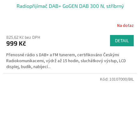
Radiopřijímač DAB+ GoGEN DAB 300 N, stříbrný
Na dotaz
825,62 Kč bez DPH
DETAIL
999 Kč
Přenosné rádio s DAB+ a FM tunerem, certifikováno Českými
Radiokomunikacemi, výdrž až 15 hodin, sluchátkový výstup, LCD
displej, budík, nabíjecí...
Kód:
10107000/BIL