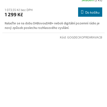
Skladem
(1 ks)
1 073,55 Kč bez DPH
Do košíku
1 299 Kč
Nalaďte se na dobu DABovouDAB+ neboli digitální pozemní rádio je
nový způsob poslechu rozhlasového vysílání.
Kód:
GOGDECKOPREHRAVACB