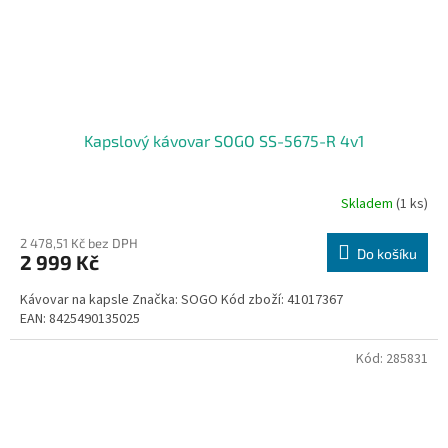
Kapslový kávovar SOGO SS-5675-R 4v1
Skladem
(1 ks)
2 478,51 Kč bez DPH
Do košíku
2 999 Kč
Kávovar na kapsle Značka: SOGO Kód zboží: 41017367
EAN: 8425490135025
Kód:
285831