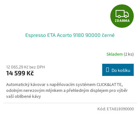
Z
ZDARMA
D
Espresso ETA Acorto 9180 90000 černé
A
R
Skladem
(2 ks)
M
12 065,29 Kč bez DPH
Do košíku
14 599 Kč
A
Automatický kávovar s napěňovacím systémem CLICK&LATTE,
odolným nerezovým mlýnkem a přehledným displejem pro výběr
vaší oblíbené kávy
Kód:
ETA818090000