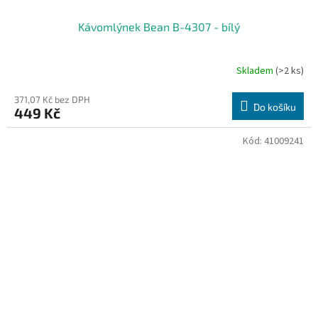
Kávomlýnek Bean B-4307 - bílý
Skladem
(>2 ks)
371,07 Kč bez DPH
Do košíku
449 Kč
Kód:
41009241