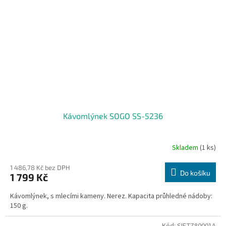
Kávomlýnek SOGO SS-5236
Skladem
(1 ks)
1 486,78 Kč bez DPH
Do košíku
1 799 Kč
Kávomlýnek, s mlecími kameny. Nerez. Kapacita průhledné nádoby:
150 g.