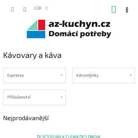
Přejít
NÁKUP
na
CZK
obsah
KOŠÍK
Kávovary a káva
Espressa
Kávomlýnky
Příslušenství
Nejprodávanější
DLSC550 MILK CLEAN DE'LONGHI