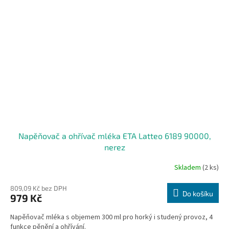
Napěňovač a ohřívač mléka ETA Latteo 6189 90000,
nerez
Skladem
(2 ks)
809,09 Kč bez DPH
Do košíku
979 Kč
Napěňovač mléka s objemem 300 ml pro horký i studený provoz, 4
funkce pěnění a ohřívání.