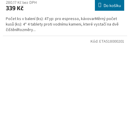
280,17 Kč bez DPH
Do košíku
339 Kč
Počet ks v balení (ks): 4Typ: pro espresso, kávovarMěrný počet
kusů (ks): 4* 4 tablety proti vodnímu kameni, které vystačí na dvě
čištěníRozměry...
Kód:
ETA518000201