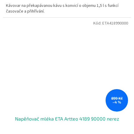
Kávovar na překapávanou kávu s konvicí o objemu 1,5 l s funkcí
časovače a přihřívání.
Kód:
ETA418990000
899 Kč
–4 %
Napěňovač mléka ETA Artteo 4189 90000 nerez