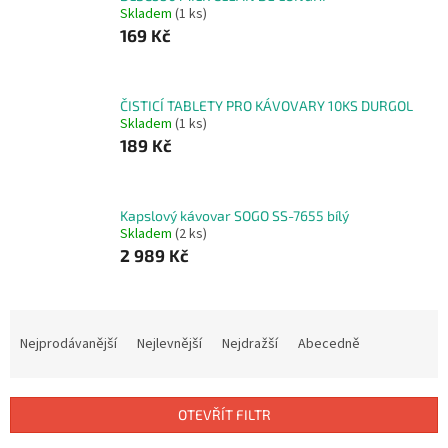
Skladem
(1 ks)
169 Kč
ČISTICÍ TABLETY PRO KÁVOVARY 10KS DURGOL
Skladem
(1 ks)
189 Kč
Kapslový kávovar SOGO SS-7655 bílý
Skladem
(2 ks)
2 989 Kč
Ř
a
Nejprodávanější
Nejlevnější
Nejdražší
Abecedně
z
e
n
OTEVŘÍT FILTR
í