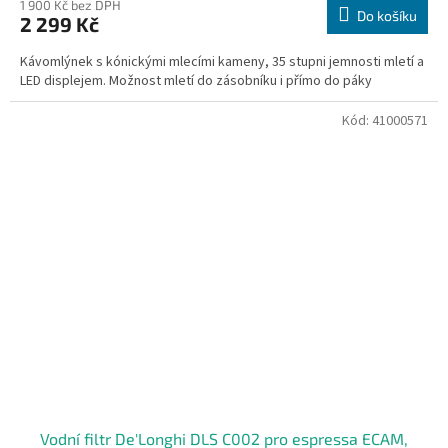
1 900 Kč bez DPH
Do košíku
2 299 Kč
Kávomlýnek s kónickými mlecími kameny, 35 stupni jemnosti mletí a
LED displejem. Možnost mletí do zásobníku i přímo do páky
Kód:
41000571
Vodní filtr De'Longhi DLS C002 pro espressa ECAM,