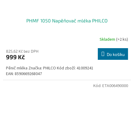
PHMF 1050 Napěňovač mléka PHILCO
Skladem
(>2 ks)
825,62 Kč bez DPH
Do košíku
999 Kč
Pěnič mléka Značka: PHILCO Kód zboží: 41009241
EAN: 8590669268047
Kód:
ETA006490000