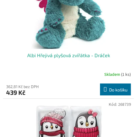
o
d
u
k
t
ů
Albi Hřejivá plyšová zvířátka - Dráček
Skladem
(1 ks)
362,81 Kč bez DPH
Do košíku
439 Kč
Kód:
268739