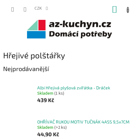
Přejít
NÁKUP
na
CZK
obsah
KOŠÍK
Hřejivé polštářky
Nejprodávanější
Albi Hřejivá plyšová zvířátka - Dráček
Skladem
(1 ks)
439 Kč
OHŘÍVAČ RUKOU MOTIV TUČNÁK 4ASS 9,5x7CM
Skladem
(>2 ks)
44,90 Kč