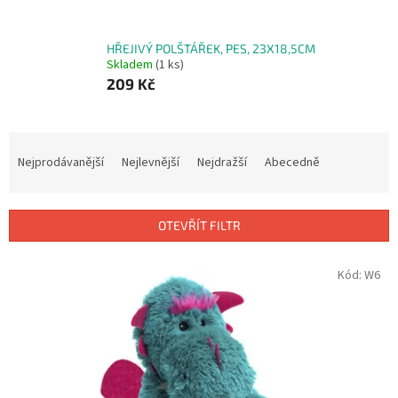
HŘEJIVÝ POLŠTÁŘEK, PES, 23X18,5CM
Skladem
(1 ks)
209 Kč
Ř
a
Nejprodávanější
Nejlevnější
Nejdražší
Abecedně
z
e
n
OTEVŘÍT FILTR
í
p
V
Kód:
W6
r
ý
o
p
d
i
u
s
k
p
t
r
ů