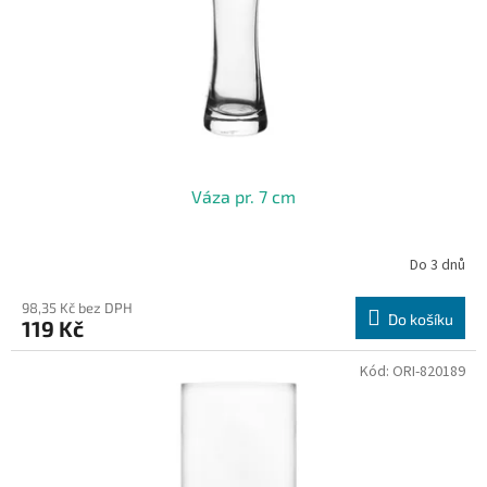
o
d
u
k
t
ů
Váza pr. 7 cm
Do 3 dnů
98,35 Kč bez DPH
Do košíku
119 Kč
Kód:
ORI-820189