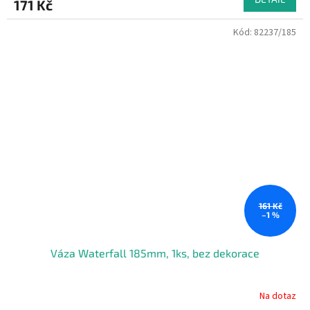
171 Kč
Kód:
82237/185
161 Kč
–1 %
Váza Waterfall 185mm, 1ks, bez dekorace
Na dotaz