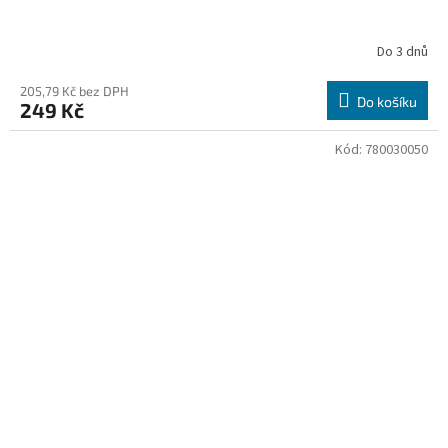
Do 3 dnů
205,79 Kč bez DPH
Do košíku
249 Kč
Kód:
780030050