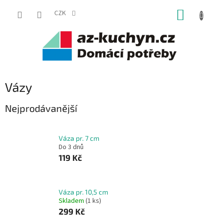
Přejít
NÁKUP
na
CZK
obsah
KOŠÍK
Vázy
Nejprodávanější
Váza pr. 7 cm
Do 3 dnů
119 Kč
Váza pr. 10,5 cm
Skladem
(1 ks)
299 Kč