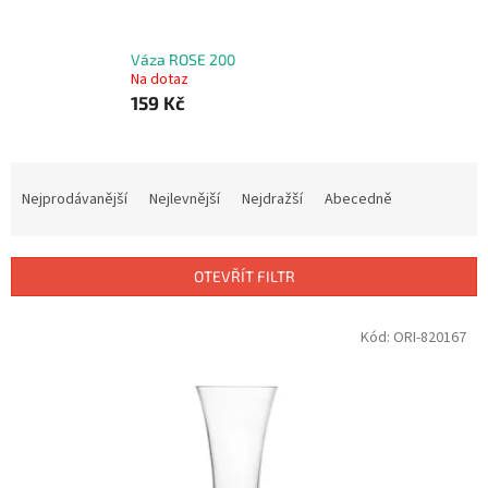
Váza ROSE 200
Na dotaz
159 Kč
Ř
a
Nejprodávanější
Nejlevnější
Nejdražší
Abecedně
z
e
n
OTEVŘÍT FILTR
í
p
V
Kód:
ORI-820167
r
ý
o
p
d
i
u
s
k
p
t
r
ů