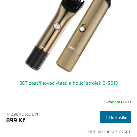
i
u
s
k
p
t
r
ů
o
d
u
k
t
ů
SET zastřihovač vlasů a holící strojek B-5015
Skladem
(2 ks)
742,98 Kč bez DPH
Do košíku
899 Kč
Kód:
JATAJBSE2102SET