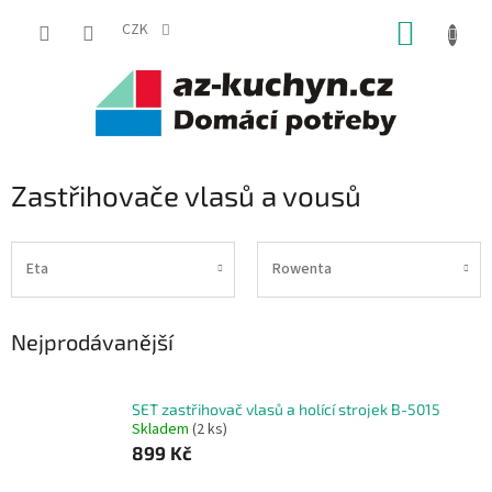
Přejít
NÁKUP
na
CZK
obsah
KOŠÍK
Zastřihovače vlasů a vousů
Eta
Rowenta
Nejprodávanější
SET zastřihovač vlasů a holící strojek B-5015
Skladem
(2 ks)
899 Kč