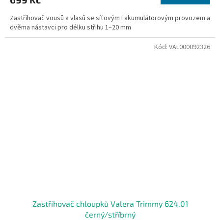
Zastřihovač vousů a vlasů se síťovým i akumulátorovým provozem a
dvěma nástavci pro délku střihu 1–20 mm
Kód:
VAL000092326
Zastřihovač chloupků Valera Trimmy 624.01
černý/stříbrný