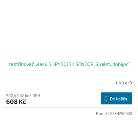
zastřihovač vlasů SHP4501BK SENCOR, 2 nást, dobíjecí
Do 3 dnů
502,48 Kč bez DPH
Do košíku
608 Kč
Kód:
ETA834290000