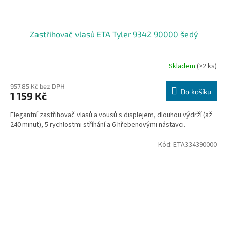
Zastřihovač vlasů ETA Tyler 9342 90000 šedý
Skladem
(>2 ks)
957,85 Kč bez DPH
Do košíku
1 159 Kč
Elegantní zastřihovač vlasů a vousů s displejem, dlouhou výdrží (až
240 minut), 5 rychlostmi stříhání a 6 hřebenovými nástavci.
Kód:
ETA334390000