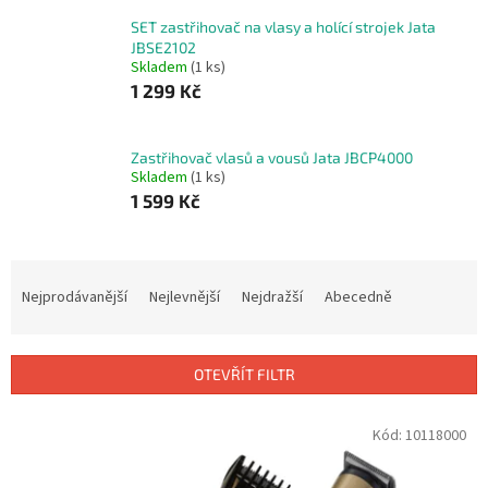
SET zastřihovač na vlasy a holící strojek Jata
JBSE2102
Skladem
(1 ks)
1 299 Kč
Zastřihovač vlasů a vousů Jata JBCP4000
Skladem
(1 ks)
1 599 Kč
Ř
a
Nejprodávanější
Nejlevnější
Nejdražší
Abecedně
z
e
n
OTEVŘÍT FILTR
í
p
V
Kód:
10118000
r
ý
o
p
d