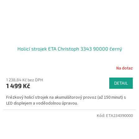
Holicí strojek ETA Christoph 3343 90000 černý
Na dotaz
1 238,84 Kč bez DPH
DETAIL
1 499 Kč
Frézkový holicí strojek na akumulátorový provoz (až 150 minut) s
LED displejem a voděodolnou úpravou.
Kód:
ETA234390000