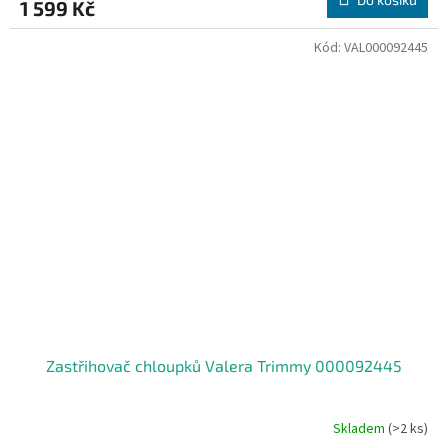
1 599 Kč
Kód:
VAL000092445
Zastřihovač chloupků Valera Trimmy 000092445
Skladem
(>2 ks)