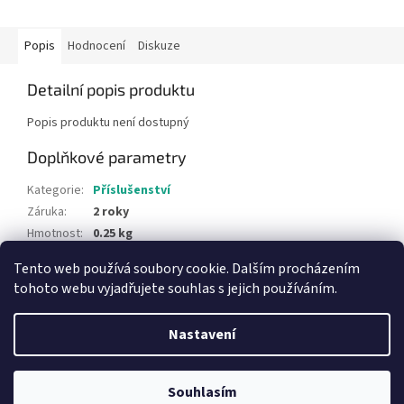
Popis
Hodnocení
Diskuze
Detailní popis produktu
Popis produktu není dostupný
Doplňkové parametry
Kategorie
:
Příslušenství
Záruka
:
2 roky
Hmotnost
:
0.25 kg
Tento web používá soubory cookie. Dalším procházením
Z
tohoto webu vyjadřujete souhlas s jejich používáním.
á
Vytvořil Shoptet
p
Nastavení
a
t
Copyright 2026
az-kuchyn.cz, zavato.cz
. Všechna práva
í
Souhlasím
vyhrazena.