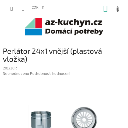
Přejít
NÁKUP
na
CZK
obsah
KOŠÍK
Perlátor 24x1 vnější (plastová
vložka)
201/1CR
Průměrné
Neohodnoceno
Podrobnosti hodnocení
hodnocení
produktu
je
0,0
z
5
hvězdiček.