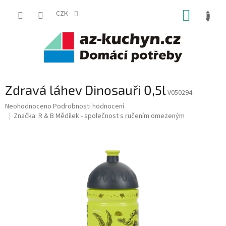
Přejít
NÁKUP
na
CZK
obsah
KOŠÍK
Zdravá láhev Dinosauři 0,5l
V050294
Průměrné
Neohodnoceno
Podrobnosti hodnocení
hodnocení
Značka:
R & B Mědílek - společnost s ručením omezeným
produktu
je
0,0
z
5
hvězdiček.