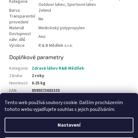
Kategorie
Outdoor lahev, Sportovní lahev
Barva
Zelená
Transparentní
Ne
provedení
Materiál
Medicínský polypropylen
Dostupnost
Ano
náhr. dílů
Výrobce
R & B Mědílek s.r.o.
Doplňkové parametry
Kategorie
:
Zdravá láhev R&B Mědílek
Záruka
:
2 roky
Hmotnost
:
0.25 kg
EAN
:
8595573603335
Tento web používá soubory cookie. Dalším procházením
Z
tohoto webu vyjadřujete souhlas s jejich používáním.
á
Vytvořil Shoptet
p
Nastavení
a
t