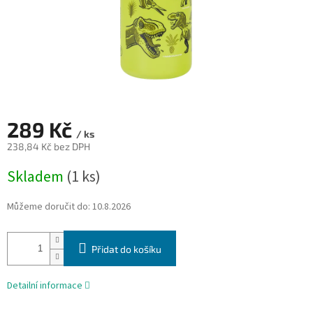
289 Kč
/ ks
238,84 Kč bez DPH
Měrná
Skladem
(1 ks)
cena:
Můžeme doručit do:
10.8.2026
Přidat do košíku
Detailní informace