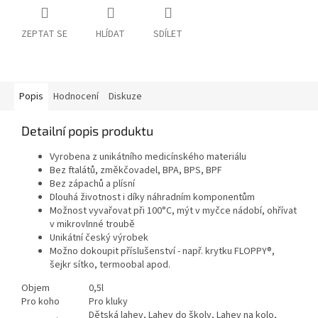
ZEPTAT SE
HLÍDAT
SDÍLET
Popis
Hodnocení
Diskuze
Detailní popis produktu
Vyrobena z unikátního medicínského materiálu
Bez ftalátů, změkčovadel, BPA, BPS, BPF
Bez zápachů a plísní
Dlouhá životnost i díky náhradním komponentům
Možnost vyvařovat při 100°C, mýt v myčce nádobí, ohřívat
v mikrovlnné troubě
Unikátní český výrobek
Možno dokoupit příslušenství - např. krytku FLOPPY®,
šejkr sítko, termoobal apod.
Objem
0,5l
Pro koho
Pro kluky
Dětská lahev, Lahev do školy, Lahev na kolo,