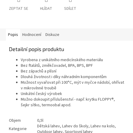
ZEPTAT SE
HLÍDAT
SDÍLET
Popis
Hodnocení
Diskuze
Detailní popis produktu
Vyrobena z unikátního medicínského materiálu
Bez ftalátů, změkčovadel, BPA, BPS, BPF
Bez zápachů a plísní
Dlouhá životnost i díky náhradním komponentům
Možnost vyvařovat při 100°C, mýt v myčce nádobí, ohřívat
v mikrovlnné troubě
Unikátní český výrobek
Možno dokoupit příslušenství - např. krytku FLOPPY®,
šejkr sítko, termoobal apod.
Objem
0,5l
Dětská lahev, Lahev do školy, Lahev na kolo,
Kategorie
Outdoor lahev, Sportovní lahev