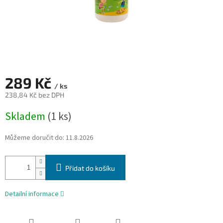
289 Kč
/ ks
238,84 Kč bez DPH
Měrná
Skladem
(1 ks)
cena:
Můžeme doručit do:
11.8.2026
Přidat do košíku
Detailní informace