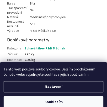
Barva
Bílá
Transparentní
Ne
provedení
Materiál
Medicínský polypropylen
Dostupnost
Ano
náhr. dílů
Výrobce
R & B Mědílek s.r.o.
Doplňkové parametry
Kategorie
:
Zdravá láhev R&B Mědílek
Záruka
:
2 roky
Hmotnost
:
0.25 kg
Tento web používá soubory cookie. Dalším procházením
Z
tohoto webu vyjadřujete souhlas s jejich používáním.
á
Vytvořil Shoptet
p
Nastavení
a
t
Copyright 2026
az-kuchyn.cz, zavato.cz
. Všechna práva
í
Souhlasím
vyhrazena.