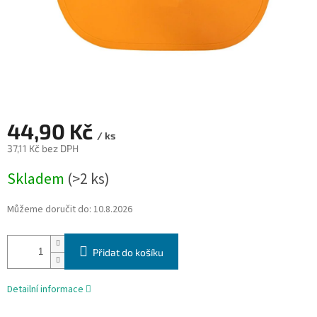
44,90 Kč
/ ks
37,11 Kč bez DPH
Měrná
Skladem
(>2 ks)
cena:
Můžeme doručit do:
10.8.2026
Přidat do košíku
Detailní informace