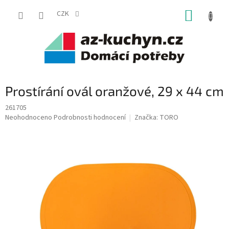
Přejít
NÁKUP
na
CZK
obsah
KOŠÍK
Prostírání ovál oranžové, 29 x 44 cm
261705
Průměrné
Neohodnoceno
Podrobnosti hodnocení
Značka:
TORO
hodnocení
produktu
je
0,0
z
5
hvězdiček.