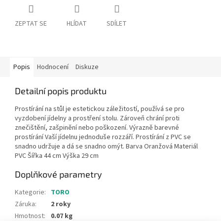
ZEPTAT SE
HLÍDAT
SDÍLET
Popis
Hodnocení
Diskuze
Detailní popis produktu
Prostírání na stůl je estetickou záležitostí, používá se pro
vyzdobení jídelny a prostření stolu. Zároveň chrání proti
znečištění, zašpinění nebo poškození. Výrazně barevné
prostírání Vaší jídelnu jednoduše rozzáří. Prostírání z PVC se
snadno udržuje a dá se snadno omýt. Barva Oranžová Materiál
PVC Šířka 44 cm Výška 29 cm
Doplňkové parametry
Kategorie
:
TORO
Záruka
:
2 roky
Hmotnost
:
0.07 kg