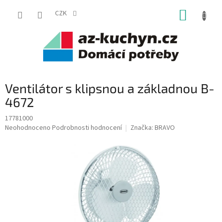
Přejít
NÁKUP
na
CZK
obsah
KOŠÍK
Ventilátor s klipsnou a základnou B-
4672
17781000
Průměrné
Neohodnoceno
Podrobnosti hodnocení
Značka:
BRAVO
hodnocení
produktu
je
0,0
z
5
hvězdiček.