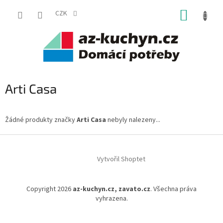
Přejít
NÁKUP
na
CZK
obsah
KOŠÍK
Arti Casa
Žádné produkty značky
Arti Casa
nebyly nalezeny...
Z
á
Vytvořil Shoptet
p
a
t
Copyright 2026
az-kuchyn.cz, zavato.cz
. Všechna práva
í
vyhrazena.