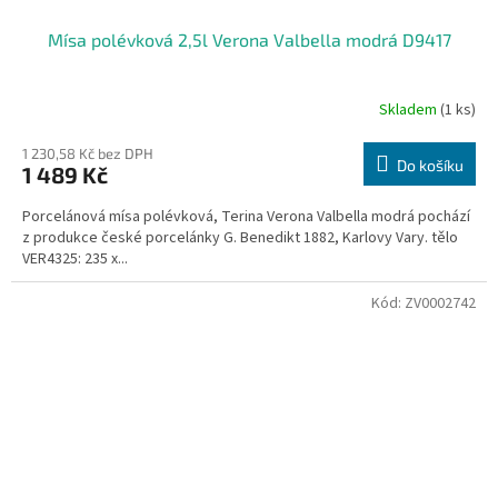
Mísa polévková 2,5l Verona Valbella modrá D9417
Skladem
(1 ks)
1 230,58 Kč bez DPH
Do košíku
1 489 Kč
Porcelánová mísa polévková, Terina Verona Valbella modrá pochází
z produkce české porcelánky G. Benedikt 1882, Karlovy Vary. tělo
VER4325: 235 x...
Kód:
ZV0002742