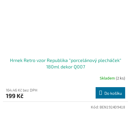
Hrnek Retro vzor Republika "porcelánový plecháček"
180ml dekor Q007
Skladem
(2 ks)
164,46 Kč bez DPH
Do košíku
199 Kč
Kód:
BEN1924D9418