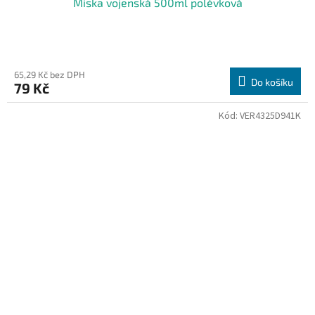
Miska vojenská 500ml polévková
65,29 Kč bez DPH
Do košíku
79 Kč
Kód:
VER4325D941K