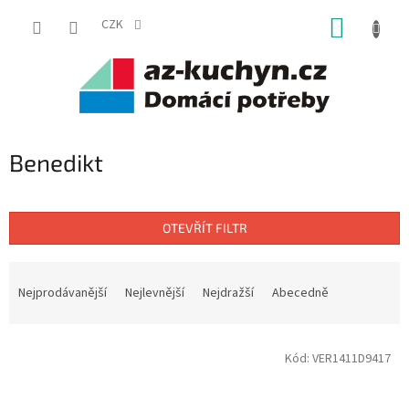
Přejít
NÁKUP
na
CZK
obsah
KOŠÍK
Benedikt
OTEVŘÍT FILTR
Ř
a
Nejprodávanější
Nejlevnější
Nejdražší
Abecedně
z
e
V
n
Kód:
VER1411D9417
ý
í
p
p