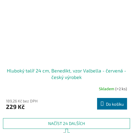
Hluboký talíř 24 cm, Benedikt, vzor Valbella - červená -
český výrobek
Skladem
(>2 ks)
189,26 Kč bez DPH
Do košíku
229 Kč
NAČÍST 24 DALŠÍCH
S