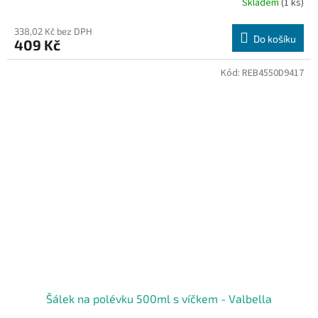
Skladem
(1 ks)
338,02 Kč bez DPH
Do košíku
409 Kč
Kód:
REB4550D9417
Šálek na polévku 500ml s víčkem - Valbella