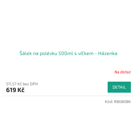
Šálek na polévku 500ml s víčkem - Házenka
Na dotaz
511,57 Kč bez DPH
DETAIL
619 Kč
Kód:
RIB0808K