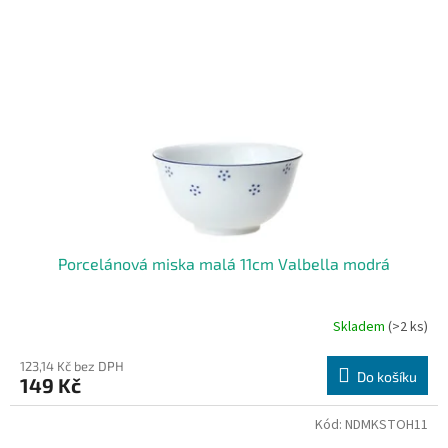
i
r
s
o
p
d
r
u
o
k
d
t
u
ů
k
t
ů
Porcelánová miska malá 11cm Valbella modrá
Skladem
(>2 ks)
123,14 Kč bez DPH
Do košíku
149 Kč
Kód:
NDMKSTOH11