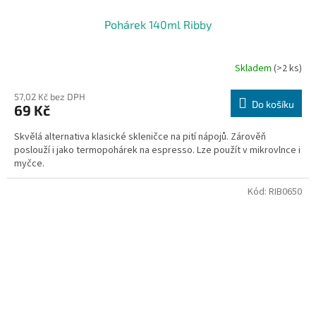
Pohárek 140ml Ribby
Skladem
(>2 ks)
57,02 Kč bez DPH
Do košíku
69 Kč
Skvělá alternativa klasické skleničce na pití nápojů. Zárověň
poslouží i jako termopohárek na espresso. Lze použít v mikrovlnce i
myčce.
Kód:
RIB0650