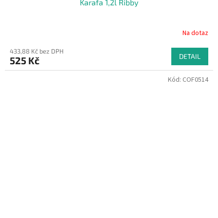
Karafa 1,2l Ribby
Na dotaz
433,88 Kč bez DPH
DETAIL
525 Kč
Kód:
COF0514