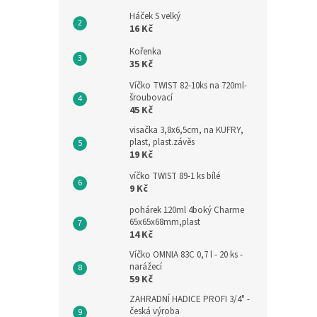
Háček S velký
16 Kč
Kořenka
35 Kč
Víčko TWIST 82-10ks na 720ml-
šroubovací
45 Kč
visačka 3,8x6,5cm, na KUFRY,
plast, plast.závěs
19 Kč
víčko TWIST 89-1 ks bílé
9 Kč
pohárek 120ml 4boký Charme
65x65x68mm,plast
14 Kč
Víčko OMNIA 83C 0,7 l - 20 ks -
narážecí
59 Kč
ZAHRADNÍ HADICE PROFI 3/4" -
česká výroba