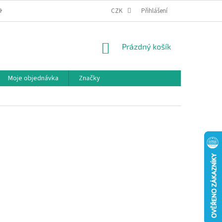
IKA COOKIES
MOJE OBJEDNÁVKA
CZK
Přihlášení
NÁKUPNÍ
Prázdný košík
KOŠÍK
Moje objednávka
Značky