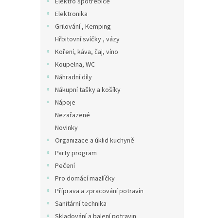
Elektro spotřebiče
n
Elektronika
e
Grilování , Kemping
l
Hřbitovní svíčky , vázy
Koření, káva, čaj, víno
Koupelna, WC
Náhradní díly
Nákupní tašky a košíky
Nápoje
Nezařazené
Novinky
Organizace a úklid kuchyně
Party program
Pečení
Pro domácí mazlíčky
Příprava a zpracování potravin
Sanitární technika
Skladování a balení potravin