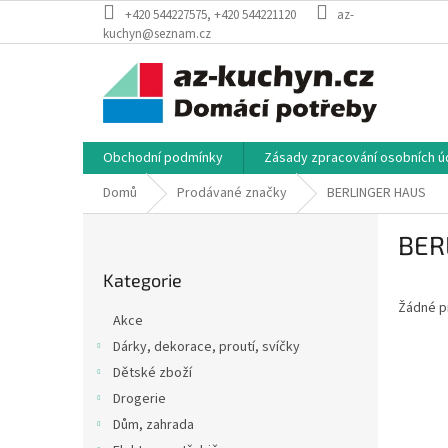
Přejít
+420 544227575, +420 544221120
az-
na
kuchyn@seznam.cz
obsah
Obchodní podmínky
Zásady zpracování osobních úd
Domů
Prodávané značky
BERLINGER HAUS
P
BER
o
Přeskočit
s
Kategorie
kategorie
t
Žádné p
r
Akce
a
Dárky, dekorace, proutí, svíčky
n
Dětské zboží
n
í
Drogerie
p
Dům, zahrada
a