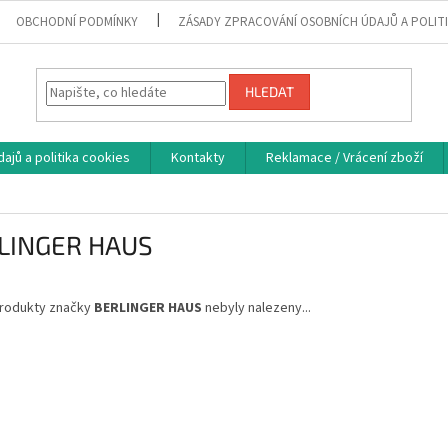
OBCHODNÍ PODMÍNKY
ZÁSADY ZPRACOVÁNÍ OSOBNÍCH ÚDAJŮ A POLIT
HLEDAT
ajů a politika cookies
Kontakty
Reklamace / Vrácení zboží
LINGER HAUS
rodukty značky
BERLINGER HAUS
nebyly nalezeny...