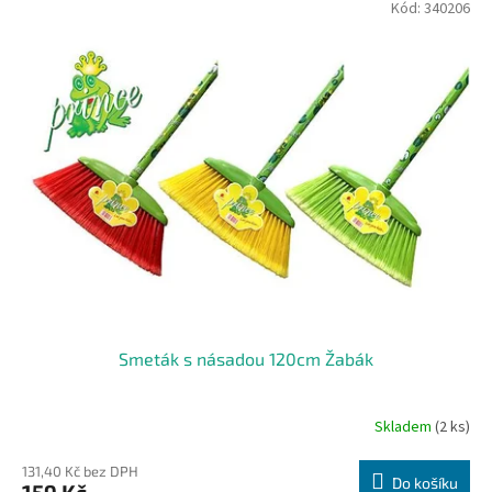
Kód:
340206
Smeták s násadou 120cm Žabák
Skladem
(2 ks)
131,40 Kč bez DPH
Do košíku
159 Kč