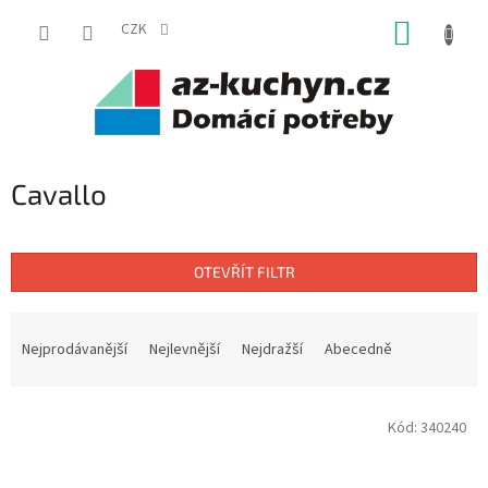
Přejít
NÁKUP
na
CZK
obsah
KOŠÍK
Cavallo
OTEVŘÍT FILTR
Ř
a
Nejprodávanější
Nejlevnější
Nejdražší
Abecedně
z
e
V
n
Kód:
340240
ý
í
p
p