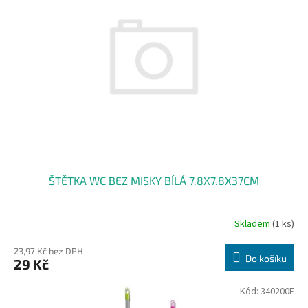
i
r
s
o
p
d
r
u
o
k
d
t
u
ů
k
t
ů
ŠTĚTKA WC BEZ MISKY BÍLÁ 7.8X7.8X37CM
Skladem
(1 ks)
23,97 Kč bez DPH
Do košíku
29 Kč
Kód:
340200F