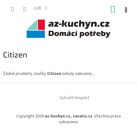
Přejít
NÁKUP
na
CZK
obsah
KOŠÍK
Citizen
Žádné produkty značky
Citizen
nebyly nalezeny...
Z
á
Vytvořil Shoptet
p
a
t
Copyright 2026
az-kuchyn.cz, zavato.cz
. Všechna práva
í
vyhrazena.