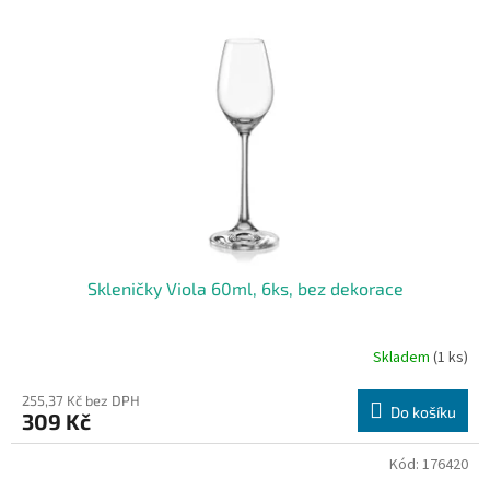
i
r
s
o
p
d
r
u
o
k
d
t
u
ů
k
t
ů
Skleničky Viola 60ml, 6ks, bez dekorace
Skladem
(1 ks)
255,37 Kč bez DPH
Do košíku
309 Kč
Kód:
176420