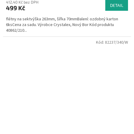
412,40 Kč bez DPH
DETAIL
499 Kč
flétny na sektvýška 263mm, šířka 70mmBalení: ozdobný karton
6ksCena za sadu. Výrobce Crystalex, Nový Bor Kód produktu
40862/210...
Kód:
82237/340/W