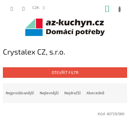
Přejít
NÁKUP
na
CZK
obsah
KOŠÍK
Crystalex CZ, s.r.o.
OTEVŘÍT FILTR
Ř
a
Nejprodávanější
Nejlevnější
Nejdražší
Abecedně
z
e
V
n
Kód:
40729/060
ý
í
p
p