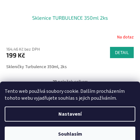
Sklenice TURBULENCE 350ml 2ks
Na dotaz
164,46 Kč bez DPH
DETAIL
199 Kč
Skleničky Turbulence 350ml, 2ks
23
položek celkem
O
v
Tento web používá soubory cookie. Dalším procházením
l
Z
tohoto webu vyjadřujete souhlas s jejich používáním.
á
á
d
Vytvořil Shoptet
p
a
Nastavení
a
c
t
í
Copyright 2026
az-kuchyn.cz, zavato.cz
. Všechna práva
í
p
Souhlasím
vyhrazena.
r