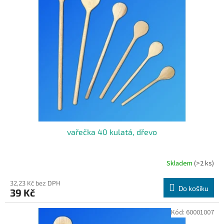
i
r
s
o
p
d
r
u
o
k
d
t
u
ů
k
t
ů
vařečka 40 kulatá, dřevo
Skladem
(>2 ks)
32,23 Kč bez DPH
Do košíku
39 Kč
Kód:
60001007