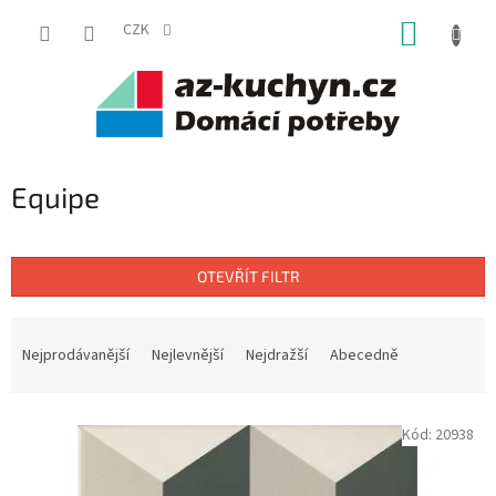
Přejít
NÁKUP
na
CZK
obsah
KOŠÍK
Equipe
OTEVŘÍT FILTR
Ř
a
Nejprodávanější
Nejlevnější
Nejdražší
Abecedně
z
e
V
n
Kód:
20938
ý
í
p
p