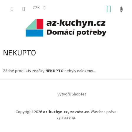
Přejít
NÁKUP
na
CZK
obsah
KOŠÍK
NEKUPTO
Žádné produkty značky
NEKUPTO
nebyly nalezeny...
Z
á
Vytvořil Shoptet
p
a
t
Copyright 2026
az-kuchyn.cz, zavato.cz
. Všechna práva
í
vyhrazena.