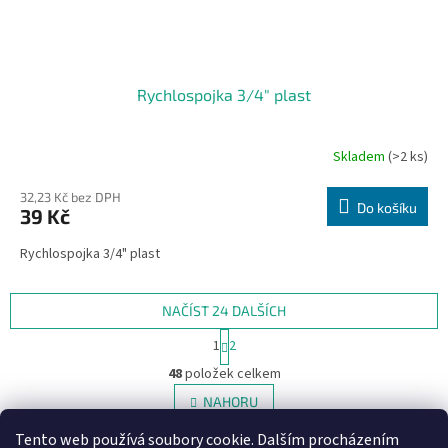
Rychlospojka 3/4" plast
Skladem
(>2 ks)
32,23 Kč bez DPH
Do košíku
39 Kč
Rychlospojka 3/4" plast
NAČÍST 24 DALŠÍCH
S
1
2
t
O
r
48
položek celkem
v
á
l
NAHORU
n
á
k
d
o
Tento web používá soubory cookie. Dalším procházením