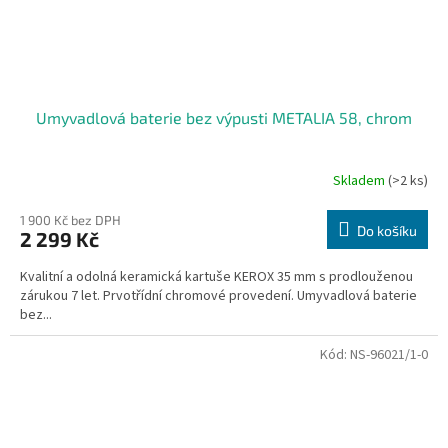
Umyvadlová baterie bez výpusti METALIA 58, chrom
Skladem
(>2 ks)
1 900 Kč bez DPH
Do košíku
2 299 Kč
Kvalitní a odolná keramická kartuše KEROX 35 mm s prodlouženou
zárukou 7 let. Prvotřídní chromové provedení. Umyvadlová baterie
bez...
Kód:
NS-96021/1-0