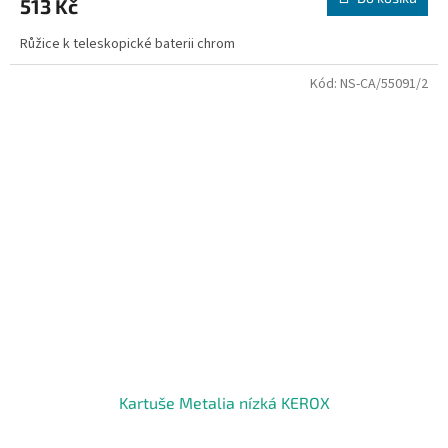
513 Kč
Růžice k teleskopické baterii chrom
Kód:
NS-CA/55091/2
Kartuše Metalia nízká KEROX