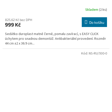
Skladem
(2 ks)
825,62 Kč bez DPH
Do košíku
999 Kč
Sedátko duroplast matné černé, pomalu zavírací, s EASY CLICK
úchytem pro snadnou demontáž. Antibakteriální provedení. Rozměr
44 cm ±2 x 36.9 cm...
Kód:
NS-RU/930-0