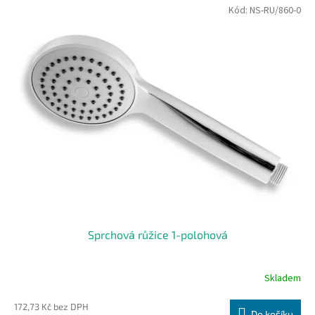
Kód:
NS-RU/860-0
Sprchová růžice 1-polohová
Skladem
172,73 Kč bez DPH
Do košíku