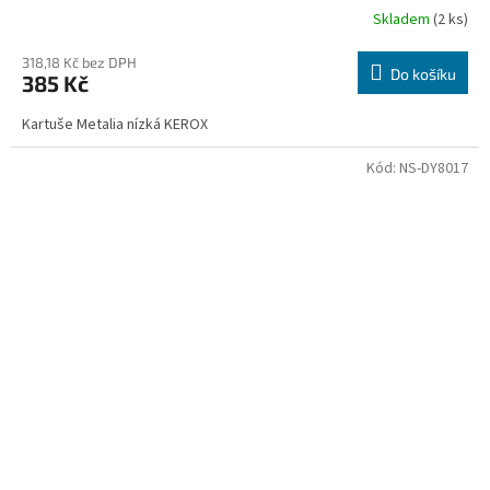
Skladem
(2 ks)
318,18 Kč bez DPH
Do košíku
385 Kč
Kartuše Metalia nízká KEROX
Kód:
NS-DY8017