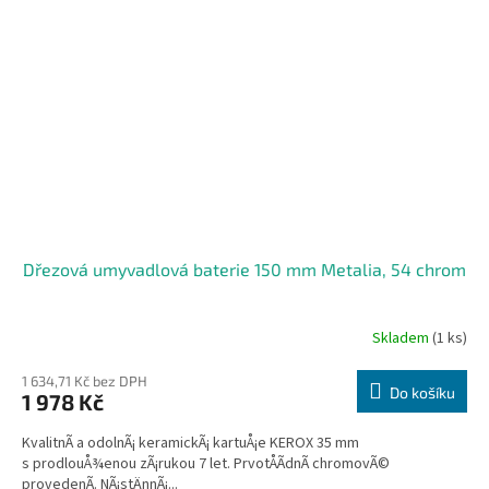
Dřezová umyvadlová baterie 150 mm Metalia, 54 chrom
Skladem
(1 ks)
1 634,71 Kč bez DPH
Do košíku
1 978 Kč
KvalitnÃ­ a odolnÃ¡ keramickÃ¡ kartuÅ¡e KEROX 35 mm
s prodlouÅ¾enou zÃ¡rukou 7 let. PrvotÅÃ­dnÃ­ chromovÃ©
provedenÃ­. NÃ¡stÄnnÃ¡...