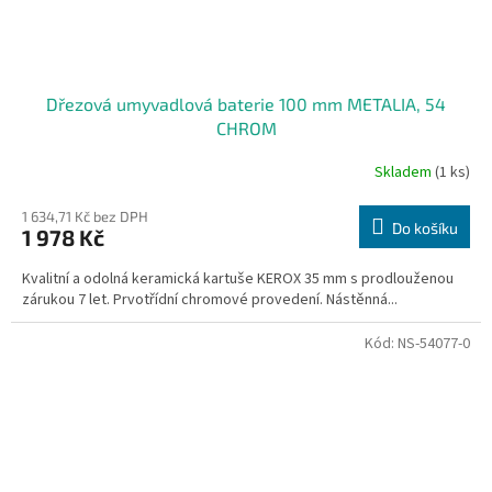
Dřezová umyvadlová baterie 100 mm METALIA, 54
CHROM
Skladem
(1 ks)
1 634,71 Kč bez DPH
Do košíku
1 978 Kč
Kvalitní a odolná keramická kartuše KEROX 35 mm s prodlouženou
zárukou 7 let. Prvotřídní chromové provedení. Nástěnná...
Kód:
NS-54077-0