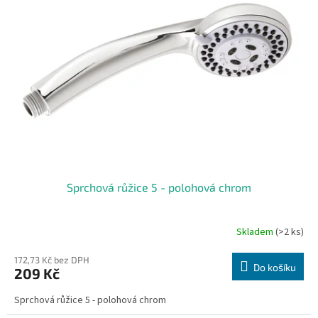
i
r
s
o
p
d
r
u
o
k
d
t
u
ů
k
t
ů
Sprchová růžice 5 - polohová chrom
Skladem
(>2 ks)
172,73 Kč bez DPH
Do košíku
209 Kč
Sprchová růžice 5 - polohová chrom