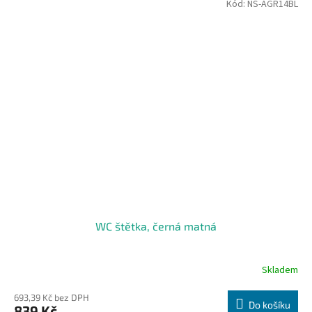
Kód:
NS-AGR14BL
WC štětka, černá matná
Skladem
693,39 Kč bez DPH
Do košíku
839 Kč