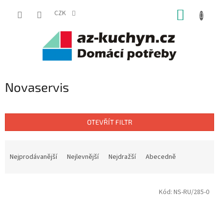
Přejít
NÁKUP
na
CZK
obsah
KOŠÍK
Novaservis
OTEVŘÍT FILTR
Ř
a
Nejprodávanější
Nejlevnější
Nejdražší
Abecedně
z
e
V
n
Kód:
NS-RU/285-0
ý
í
p
p