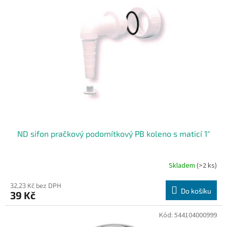
i
r
s
o
p
d
r
u
o
k
d
t
u
ů
k
t
ů
ND sifon pračkový podomítkový PB koleno s maticí 1"
Skladem
(>2 ks)
32,23 Kč bez DPH
Do košíku
39 Kč
Kód:
544104000999