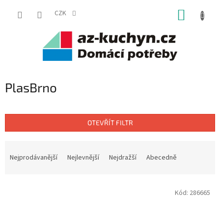
Přejít
NÁKUP
na
CZK
obsah
KOŠÍK
PlasBrno
OTEVŘÍT FILTR
Ř
a
Nejprodávanější
Nejlevnější
Nejdražší
Abecedně
z
e
V
n
Kód:
286665
ý
í
p
p