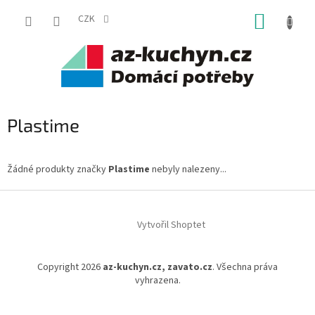
Přejít
NÁKUP
na
CZK
obsah
KOŠÍK
Plastime
Žádné produkty značky
Plastime
nebyly nalezeny...
Z
á
Vytvořil Shoptet
p
a
t
Copyright 2026
az-kuchyn.cz, zavato.cz
. Všechna práva
í
vyhrazena.