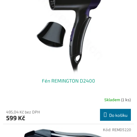
i
r
s
o
p
d
r
u
o
k
d
t
u
ů
k
t
ů
Fén REMINGTON D2400
Skladem
(1 ks)
495,04 Kč bez DPH
Do košíku
599 Kč
Kód:
REMD5220