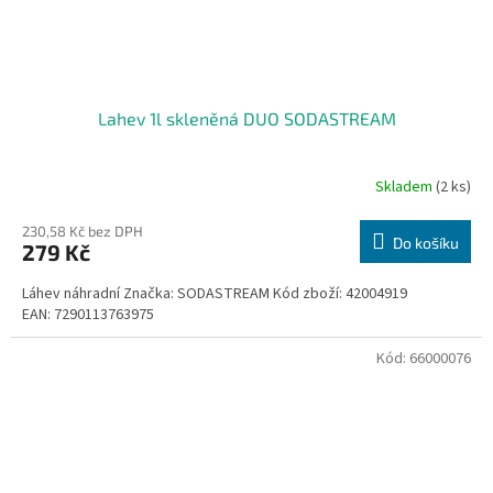
Lahev 1l skleněná DUO SODASTREAM
Skladem
(2 ks)
230,58 Kč bez DPH
Do košíku
279 Kč
Láhev náhradní Značka: SODASTREAM Kód zboží: 42004919
EAN: 7290113763975
Kód:
66000076