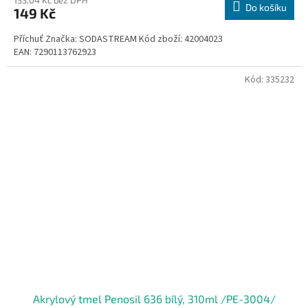
133,04 Kč bez DPH
Do košíku
149 Kč
Příchuť Značka: SODASTREAM Kód zboží: 42004023
EAN: 7290113762923
Kód:
335232
Akrylový tmel Penosil 636 bílý, 310ml /PE-3004/