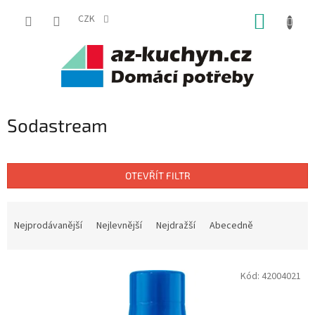
Přejít
NÁKUP
na
CZK
obsah
KOŠÍK
Sodastream
OTEVŘÍT FILTR
Ř
a
Nejprodávanější
Nejlevnější
Nejdražší
Abecedně
z
e
V
n
Kód:
42004021
ý
í
p
p