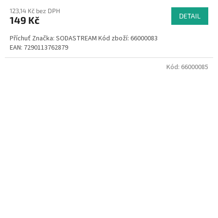
123,14 Kč bez DPH
DETAIL
149 Kč
Příchuť Značka: SODASTREAM Kód zboží: 66000083
EAN: 7290113762879
Kód:
66000085