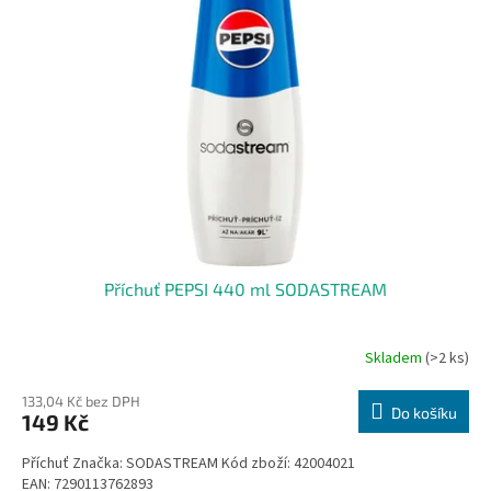
i
r
s
o
p
d
r
u
o
k
d
t
u
ů
k
t
ů
Příchuť PEPSI 440 ml SODASTREAM
Skladem
(>2 ks)
133,04 Kč bez DPH
Do košíku
149 Kč
Příchuť Značka: SODASTREAM Kód zboží: 42004021
EAN: 7290113762893