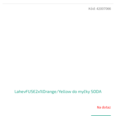
Kód:
42007066
LahevFUSE2x1lOrange/Yellow do myčky SODA
Na dotaz