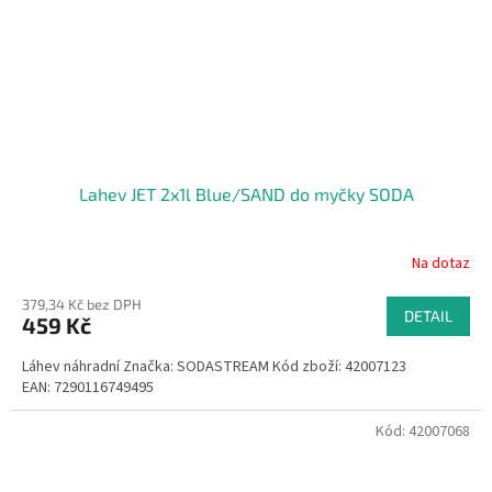
Lahev JET 2x1l Blue/SAND do myčky SODA
Na dotaz
379,34 Kč bez DPH
DETAIL
459 Kč
Láhev náhradní Značka: SODASTREAM Kód zboží: 42007123
EAN: 7290116749495
Kód:
42007068