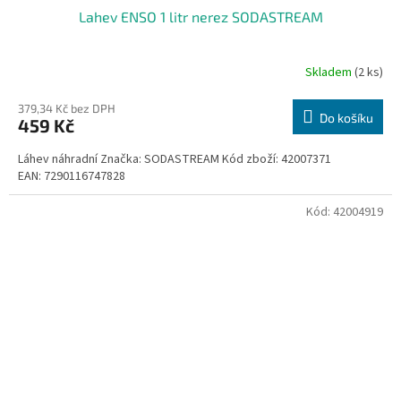
Lahev ENSO 1 litr nerez SODASTREAM
Skladem
(2 ks)
379,34 Kč bez DPH
Do košíku
459 Kč
Láhev náhradní Značka: SODASTREAM Kód zboží: 42007371
EAN: 7290116747828
Kód:
42004919