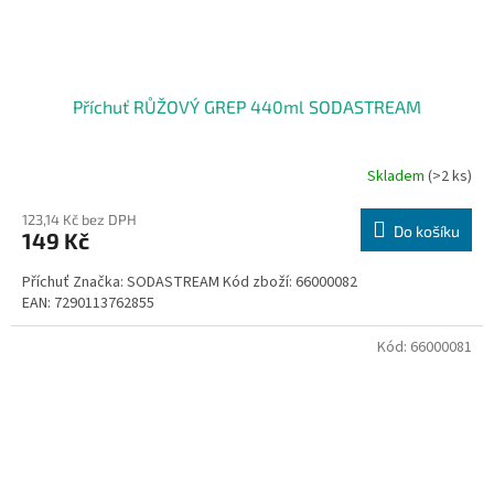
Příchuť RŮŽOVÝ GREP 440ml SODASTREAM
Skladem
(>2 ks)
123,14 Kč bez DPH
Do košíku
149 Kč
Příchuť Značka: SODASTREAM Kód zboží: 66000082
EAN: 7290113762855
Kód:
66000081