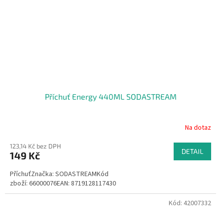
Příchuť Energy 440ML SODASTREAM
Na dotaz
123,14 Kč bez DPH
DETAIL
149 Kč
PříchuťZnačka: SODASTREAMKód
zboží: 66000076EAN: 8719128117430
Kód:
42007332