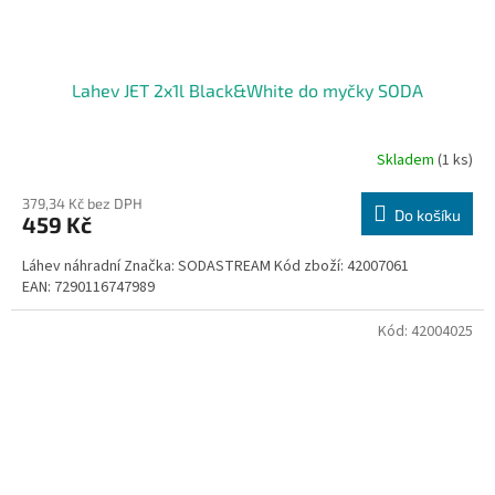
Lahev JET 2x1l Black&White do myčky SODA
Skladem
(1 ks)
379,34 Kč bez DPH
Do košíku
459 Kč
Láhev náhradní Značka: SODASTREAM Kód zboží: 42007061
EAN: 7290116747989
Kód:
42004025