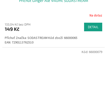
Příchuť Ginger Ale 440ml SODASTREAM
Na dotaz
133,04 Kč bez DPH
DETAIL
149 Kč
Příchuť Značka: SODASTREAM Kód zboží: 66000065
EAN: 7290113762510
Kód:
66000079