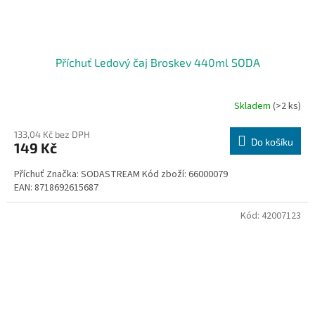
Příchuť Ledový čaj Broskev 440ml SODA
Skladem
(>2 ks)
133,04 Kč bez DPH
Do košíku
149 Kč
Příchuť Značka: SODASTREAM Kód zboží: 66000079
EAN: 8718692615687
Kód:
42007123