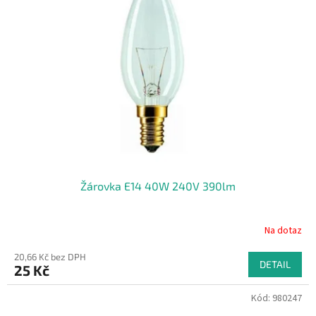
i
r
s
o
p
d
r
u
o
k
d
t
u
ů
k
t
ů
Žárovka E14 40W 240V 390lm
Na dotaz
20,66 Kč bez DPH
DETAIL
25 Kč
Kód:
980247