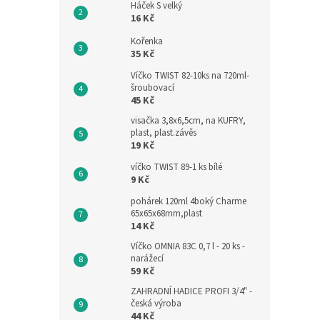
Háček S velký
16 Kč
Kořenka
35 Kč
Víčko TWIST 82-10ks na 720ml-
šroubovací
45 Kč
visačka 3,8x6,5cm, na KUFRY,
plast, plast.závěs
19 Kč
víčko TWIST 89-1 ks bílé
9 Kč
pohárek 120ml 4boký Charme
65x65x68mm,plast
14 Kč
Víčko OMNIA 83C 0,7 l - 20 ks -
narážecí
59 Kč
ZAHRADNÍ HADICE PROFI 3/4" -
česká výroba
44 Kč