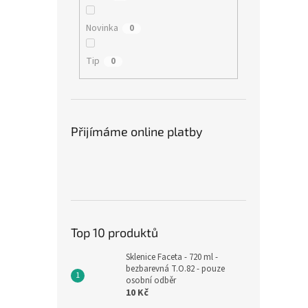
Novinka
0
Tip
0
Přijímáme online platby
Top 10 produktů
Sklenice Faceta - 720 ml -
bezbarevná T.O.82 - pouze
osobní odběr
10 Kč