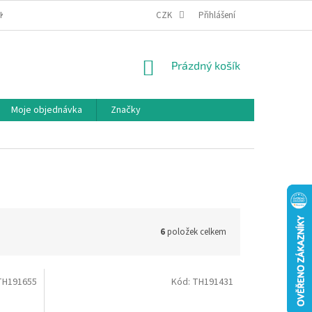
IKA COOKIES
MOJE OBJEDNÁVKA
CZK
Přihlášení
NÁKUPNÍ
Prázdný košík
KOŠÍK
Moje objednávka
Značky
6
položek celkem
TH191655
Kód:
TH191431