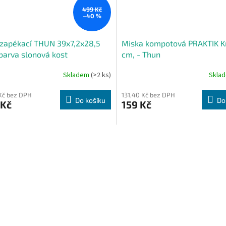
499 Kč
–40 %
zapékací THUN 39x7,2x28,5
Miska kompotová PRAKTIK Kr
barva slonová kost
cm, - Thun
Skladem
(>2 ks)
Skla
 Kč bez DPH
131,40 Kč bez DPH
Do košíku
Do
 Kč
159 Kč
O
v
l
á
d
a
c
í
p
r