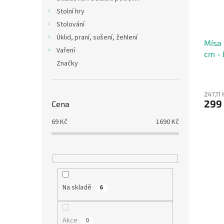
Stolní hry
Stolování
Úklid, praní, sušení, žehlení
Mísa 
Vaření
cm - 
Značky
247,11
299
Cena
69
Kč
1690
Kč
Na skladě
6
Akce
0