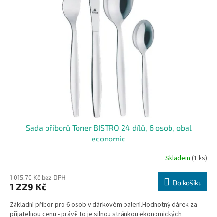
i
r
s
o
p
d
r
u
o
k
d
t
u
ů
k
t
ů
Sada příborů Toner BISTRO 24 dílů, 6 osob, obal
economic
Skladem
(1 ks)
1 015,70 Kč bez DPH
Do košíku
1 229 Kč
Základní příbor pro 6 osob v dárkovém balení.Hodnotný dárek za
přijatelnou cenu - právě to je silnou stránkou ekonomických