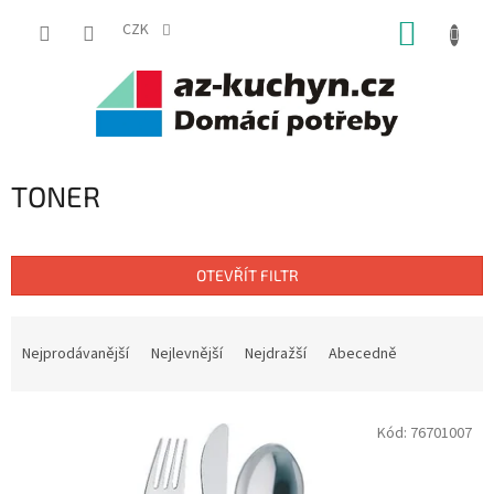
Přejít
NÁKUP
na
CZK
obsah
KOŠÍK
TONER
OTEVŘÍT FILTR
Ř
a
Nejprodávanější
Nejlevnější
Nejdražší
Abecedně
z
e
V
n
Kód:
76701007
ý
í
p
p