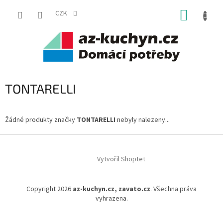
Přejít
NÁKUP
na
CZK
obsah
KOŠÍK
TONTARELLI
Žádné produkty značky
TONTARELLI
nebyly nalezeny...
Z
á
Vytvořil Shoptet
p
a
t
Copyright 2026
az-kuchyn.cz, zavato.cz
. Všechna práva
í
vyhrazena.