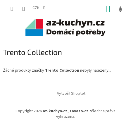
Přejít
NÁKUP
na
CZK
obsah
KOŠÍK
Trento Collection
Žádné produkty značky
Trento Collection
nebyly nalezeny...
Z
á
Vytvořil Shoptet
p
a
t
Copyright 2026
az-kuchyn.cz, zavato.cz
. Všechna práva
í
vyhrazena.