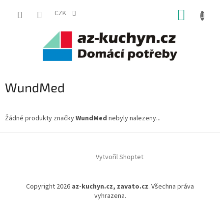
Přejít
NÁKUP
na
CZK
obsah
KOŠÍK
WundMed
Žádné produkty značky
WundMed
nebyly nalezeny...
Z
á
Vytvořil Shoptet
p
a
t
Copyright 2026
az-kuchyn.cz, zavato.cz
. Všechna práva
í
vyhrazena.