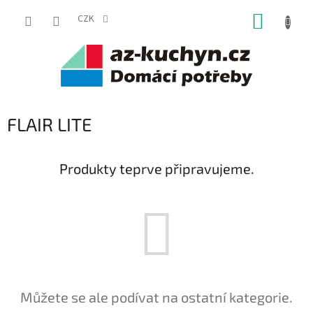
Přejít
NÁKUP
na
CZK
obsah
KOŠÍK
FLAIR LITE
Produkty teprve připravujeme.
Můžete se ale podívat na ostatní kategorie.