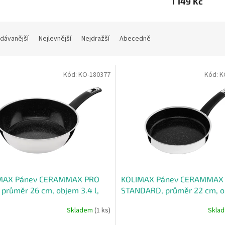
1 149 Kč
dávanější
Nejlevnější
Nejdražší
Abecedně
Kód:
KO-180377
Kód:
K
MAX Pánev CERAMMAX PRO
KOLIMAX Pánev CERAMMAX
průměr 26 cm, objem 3.4 l,
STANDARD, průměr 22 cm, 
ý GRANIT
1.2 l, černý GRANIT
Skladem
(1 ks)
Skla