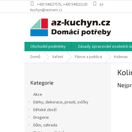
Přejít
+420 544227575, +420 544221120
az-
na
kuchyn@seznam.cz
obsah
Obchodní podmínky
Zásady zpracování osobních úd
Domů
Vaření
Pánve a poklice
Kolimax
P
Kol
o
Přeskočit
s
Kategorie
kategorie
Nejpr
t
r
Akce
a
Dárky, dekorace, proutí, svíčky
n
Dětské zboží
n
í
Drogerie
p
Dům, zahrada
a