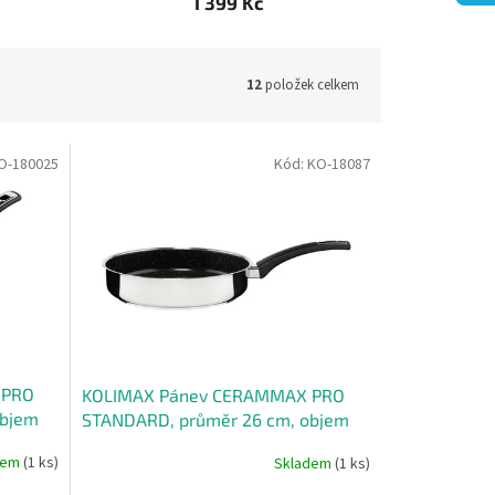
1 399 Kč
12
položek celkem
O-180025
Kód:
KO-18087
 PRO
KOLIMAX Pánev CERAMMAX PRO
objem
STANDARD, průměr 26 cm, objem
2.8 l, černý GRANIT
dem
(1 ks)
Skladem
(1 ks)