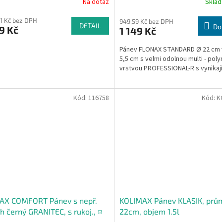
Na dotaz
Skla
81 Kč bez DPH
949,59 Kč bez DPH
DETAIL
Do
9 Kč
1 149 Kč
Pánev FLONAX STANDARD Ø 22 cm
5,5 cm s velmi odolnou multi - po
vrstvou PROFESSIONAL-R s vynikajíc
Kód:
116758
Kód:
K
AX COMFORT Pánev s nepř.
KOLIMAX Pánev KLASIK, prů
h černý GRANITEC, s rukoj., ¤
22cm, objem 1.5l