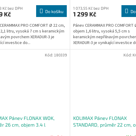
88 Kč bez DPH
1 073,55 Kč bez DPH
Do košíku
Do
9 Kč
1 299 Kč
 CERAMMAX PRO COMFORT Ø 22 cm,
Pánev CERAMMAX PRO COMFORT Ø
2,1 litru, vysoká 7 cm s keramickým
objem 1,6 litru, vysoká 5,5 cm s
navým povrchem XERADUR-3 je
keramickým nepřilnavým povrche
ící investice do...
XERADUR-3 je vynikající investice do
Kód:
180339
Kód:
K
MAX Pánev FLONAX WOK,
KOLIMAX Pánev FLONAX
r 26 cm, objem 3.4 l
STANDARD, průměr 22 cm, 
1.2 l