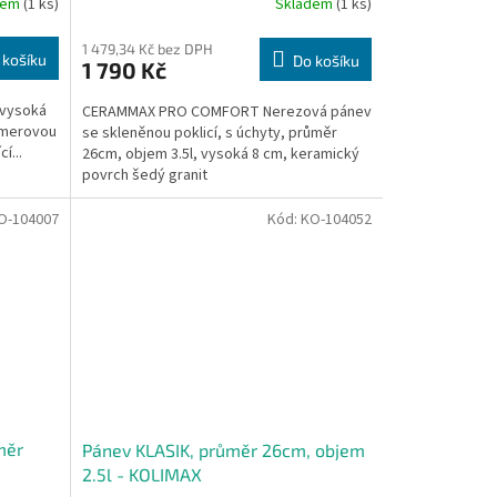
dem
(1 ks)
Skladem
(1 ks)
1 479,34 Kč bez DPH
 košíku
Do košíku
1 790 Kč
 vysoká
CERAMMAX PRO COMFORT Nerezová pánev
lymerovou
se skleněnou poklicí, s úchyty, průměr
í...
26cm, objem 3.5l, vysoká 8 cm, keramický
povrch šedý granit
O-104007
Kód:
KO-104052
měr
Pánev KLASIK, průměr 26cm, objem
2.5l - KOLIMAX