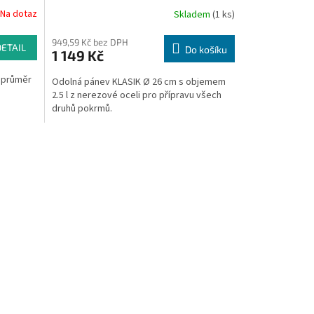
Na dotaz
Skladem
(1 ks)
949,59 Kč bez DPH
DETAIL
Do košíku
1 149 Kč
, průměr
Odolná pánev KLASIK Ø 26 cm s objemem
2.5 l z nerezové oceli pro přípravu všech
druhů pokrmů.