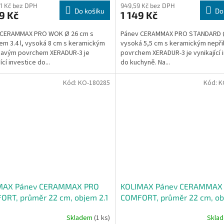
81 Kč bez DPH
949,59 Kč bez DPH
Do košíku
Do
9 Kč
1 149 Kč
 CERAMMAX PRO WOK Ø 26 cm s
Pánev CERAMMAX PRO STANDARD Ø
m 3.4 l, vysoká 8 cm s keramickým
vysoká 5,5 cm s keramickým nepř
navým povrchem XERADUR-3 je
povrchem XERADUR-3 je vynikající 
ící investice do...
do kuchyně. Na...
Kód:
KO-180285
Kód:
K
MAX Pánev CERAMMAX PRO
KOLIMAX Pánev CERAMMAX
RT, průměr 22 cm, objem 2.1
COMFORT, průměr 22 cm, ob
rný GRANIT
l, černý GRANIT
Skladem
(1 ks)
Skla