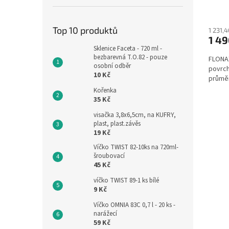
26cm,
Top 10 produktů
1 231,
1 49
Sklenice Faceta - 720 ml -
bezbarevná T.O.82 - pouze
FLONA
osobní odběr
povrch
10 Kč
průměr
Kořenka
35 Kč
visačka 3,8x6,5cm, na KUFRY,
plast, plast.závěs
19 Kč
Víčko TWIST 82-10ks na 720ml-
šroubovací
45 Kč
víčko TWIST 89-1 ks bílé
9 Kč
Víčko OMNIA 83C 0,7 l - 20 ks -
narážecí
59 Kč