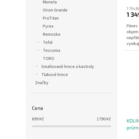
Moneta
1 114,
Orion Grande
1 34
ProTitan
Pánev
Pyrex
objem 
Remoska
nepřil
Tefal
vynikaj
Tescoma
TORO
Smaltované hrnce a kastroly
Tlakové hrnce
Značky
Cena
899
Kč
1790
Kč
KOLI
průmě