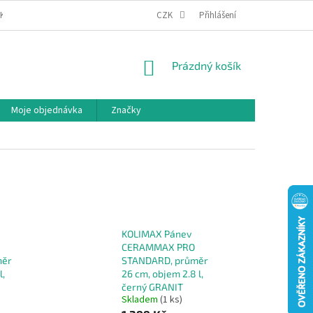
IKA COOKIES
MOJE OBJEDNÁVKA
CZK
Přihlášení
NÁKUPNÍ
Prázdný košík
KOŠÍK
Moje objednávka
Značky
KOLIMAX Pánev
CERAMMAX PRO
měr
STANDARD, průměr
l,
26 cm, objem 2.8 l,
černý GRANIT
Skladem
(1 ks)