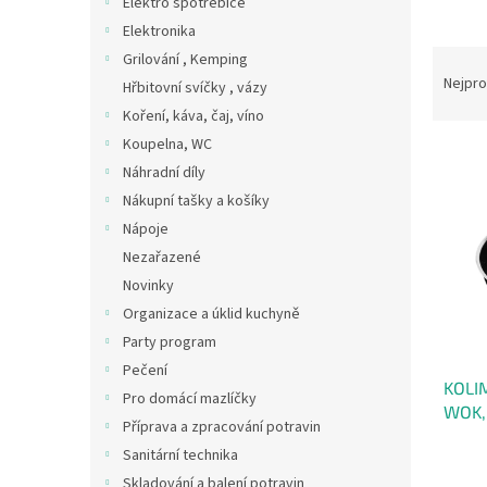
Elektro spotřebiče
n
Elektronika
e
Ř
Grilování , Kemping
l
a
Nejpro
Hřbitovní svíčky , vázy
z
Koření, káva, čaj, víno
e
Koupelna, WC
V
n
Náhradní díly
ý
í
p
p
Nákupní tašky a košíky
i
r
Nápoje
s
o
Nezařazené
p
d
Novinky
r
u
Organizace a úklid kuchyně
o
k
d
Party program
t
u
ů
Pečení
KOLI
k
Pro domácí mazlíčky
WOK, 
t
Příprava a zpracování potravin
čern
ů
Sanitární technika
Skladování a balení potravin