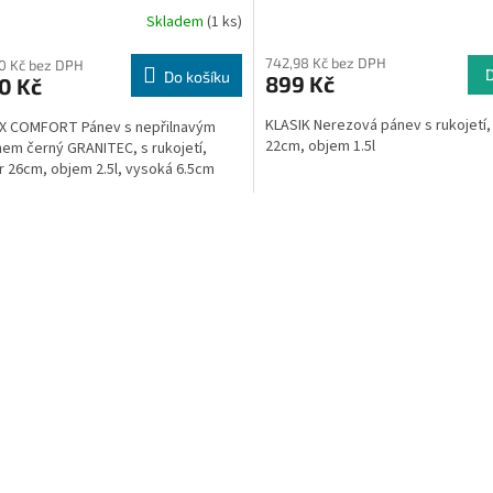
 obj. 2.5l, v.7,5 cm
Skladem
(1 ks)
742,98 Kč bez DPH
40 Kč bez DPH
Do košíku
899 Kč
0 Kč
KLASIK Nerezová pánev s rukojetí
X COMFORT Pánev s nepřilnavým
22cm, objem 1.5l
em černý GRANITEC, s rukojetí,
 26cm, objem 2.5l, vysoká 6.5cm
O
v
l
á
d
a
c
í
p
r
v
k
y