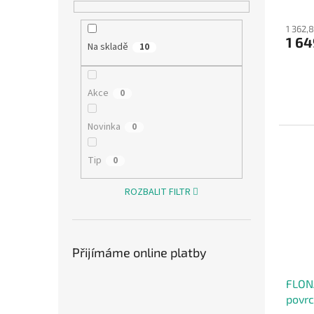
1 362,
1 64
Na skladě
10
Akce
0
Novinka
0
Tip
0
ROZBALIT FILTR
Přijímáme online platby
FLON
povrc