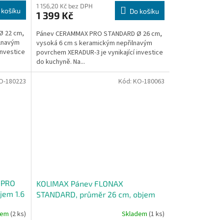
1 156,20 Kč bez DPH
 košíku
Do košíku
1 399 Kč
 22 cm,
Pánev CERAMMAX PRO STANDARD Ø 26 cm,
ilnavým
vysoká 6 cm s keramickým nepřilnavým
investice
povrchem XERADUR-3 je vynikající investice
do kuchyně. Na...
O-180223
Kód:
KO-180063
 PRO
KOLIMAX Pánev FLONAX
jem 1.6
STANDARD, průměr 26 cm, objem
2.8 l
dem
(2 ks)
Skladem
(1 ks)