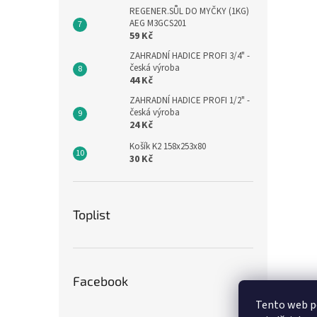
REGENER.SŮL DO MYČKY (1KG)
AEG M3GCS201
59 Kč
ZAHRADNÍ HADICE PROFI 3/4" -
česká výroba
44 Kč
ZAHRADNÍ HADICE PROFI 1/2" -
česká výroba
24 Kč
Košík K2 158x253x80
30 Kč
Toplist
Facebook
Tento web p