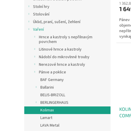
1 362,
Stolní hry
1 64
Stolování
Pánev
Úklid, praní, sušení, žehlení
objeme
Vaření
nepřil
vynikaj
Hrnce a kastroly s nepřilnavým
povrchem
Litinové hrnce a kastroly
Nádobí do mikrovlnné trouby
Nerezové hrnce a kastroly
Pánve a poklice
BAF Germany
Ballarini
BELIS-BRIZOLL
BERLINGERHAUS
KOLI
Kolimax
COMFO
Lamart
l, če
LAVA Metal