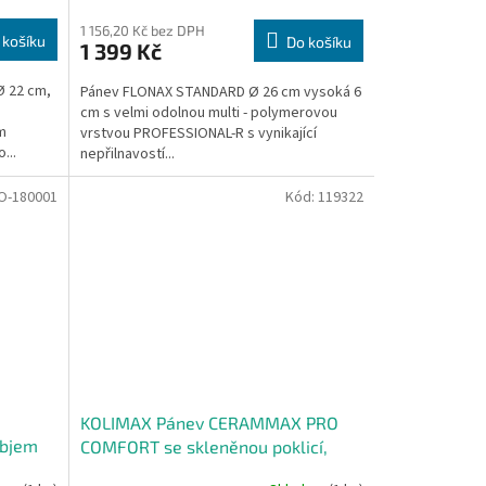
1 156,20 Kč bez DPH
 košíku
Do košíku
1 399 Kč
 22 cm,
Pánev FLONAX STANDARD Ø 26 cm vysoká 6
cm s velmi odolnou multi - polymerovou
m
vrstvou PROFESSIONAL-R s vynikající
...
nepřilnavostí...
O-180001
Kód:
119322
KOLIMAX Pánev CERAMMAX PRO
objem
COMFORT se skleněnou poklicí,
průměr 26cm