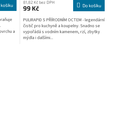
81,82 Kč bez DPH
 košíku
Do košíku
99 Kč
raňuje
PULIRAPID S PŘÍRODNÍM OCTEM - legendární
.
čistič pro kuchyně a koupelny. Snadno se
ovrchu a
vypořádá s vodním kamenem, rzí, zbytky
mýdla i dalšími...