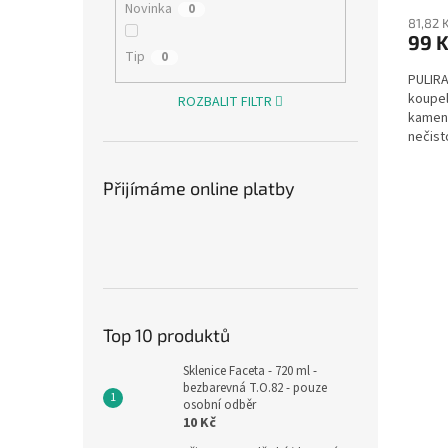
Novinka
0
81,82 
99 
Tip
0
PULIRA
koupel
ROZBALIT FILTR
kamene
nečist
Přijímáme online platby
Top 10 produktů
Sklenice Faceta - 720 ml -
bezbarevná T.O.82 - pouze
osobní odběr
10 Kč