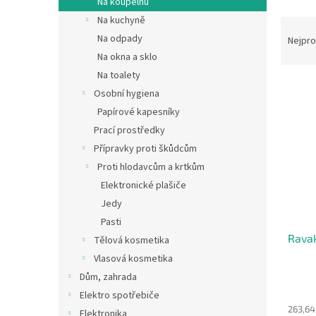
Na koupelnu
n
Na kuchyně
Ř
e
a
Na odpady
Nejpro
l
z
Na okna a sklo
e
Na toalety
V
n
Osobní hygiena
ý
í
Papírové kapesníky
p
p
Prací prostředky
i
r
s
o
Přípravky proti škůdcům
p
d
Proti hlodavcům a krtkům
r
u
Elektronické plašiče
o
k
Jedy
d
t
Pasti
u
ů
Ravak
k
Tělová kosmetika
t
Vlasová kosmetika
ů
Dům, zahrada
Elektro spotřebiče
263,64
Elektronika