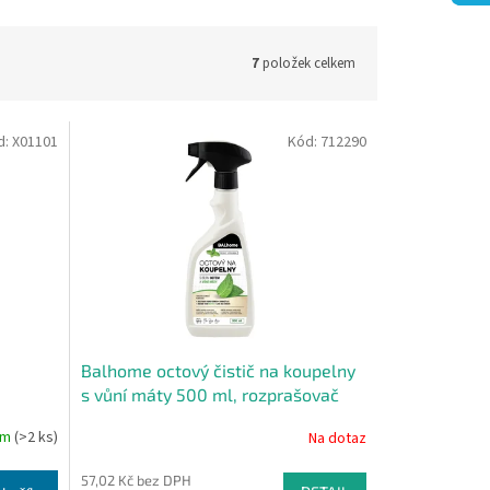
7
položek celkem
d:
X01101
Kód:
712290
Balhome octový čistič na koupelny
s vůní máty 500 ml, rozprašovač
em
(>2 ks)
Na dotaz
57,02 Kč bez DPH