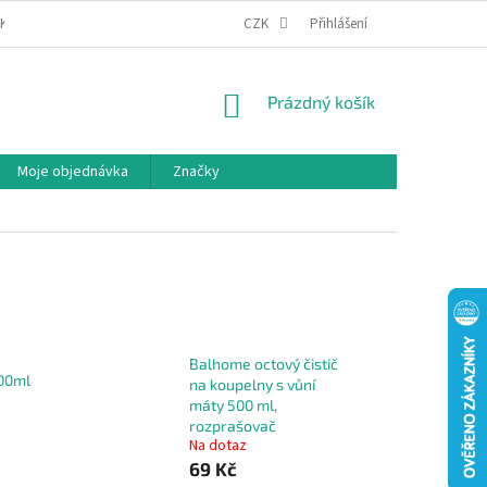
IKA COOKIES
MOJE OBJEDNÁVKA
CZK
Přihlášení
NÁKUPNÍ
Prázdný košík
KOŠÍK
Moje objednávka
Značky
Balhome octový čistič
00ml
na koupelny s vůní
máty 500 ml,
rozprašovač
Na dotaz
69 Kč