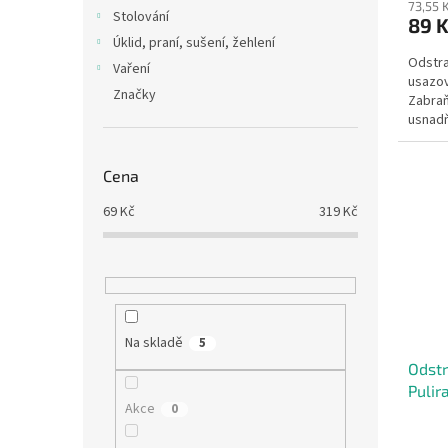
73,55 
Stolování
89 
Úklid, praní, sušení, žehlení
Odstra
Vaření
usazov
Značky
Zabraň
usnadňu
Cena
69
Kč
319
Kč
Na skladě
5
Odst
Pulir
Akce
0