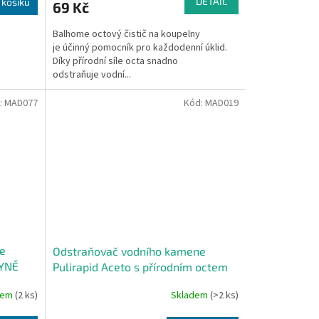
DETAIL
 košíku
69 Kč
Balhome octový čistič na koupelny
je účinný pomocník pro každodenní úklid.
Díky přírodní síle octa snadno
odstraňuje vodní...
:
MAD077
Kód:
MAD019
e
Odstraňovač vodního kamene
HYNĚ
Pulirapid Aceto s přírodním octem
dem
(2 ks)
Skladem
(>2 ks)