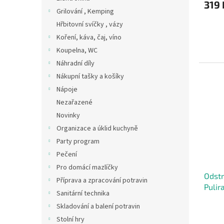
319 
Grilování , Kemping
Hřbitovní svíčky , vázy
Koření, káva, čaj, víno
Koupelna, WC
Náhradní díly
Nákupní tašky a košíky
Nápoje
Nezařazené
Novinky
Organizace a úklid kuchyně
Party program
Pečení
Pro domácí mazlíčky
Odst
Příprava a zpracování potravin
Puli
Sanitární technika
příro
Skladování a balení potravin
Stolní hry