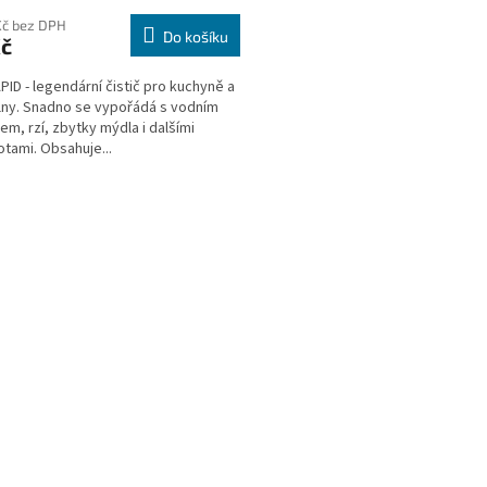
Kč bez DPH
Do košíku
Kč
PID - legendární čistič pro kuchyně a
ny. Snadno se vypořádá s vodním
m, rzí, zbytky mýdla i dalšími
otami. Obsahuje...
O
v
l
á
d
a
c
í
p
r
v
k
y
v