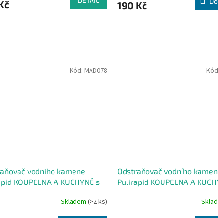
DETAIL
Do
Kč
190 Kč
Kód:
MAD078
Kód
raňovač vodního kamene
Odstraňovač vodního kamen
rapid KOUPELNA A KUCHYNĚ s
Pulirapid KOUPELNA A KUC
dním octem
Skladem
(>2 ks)
Skla