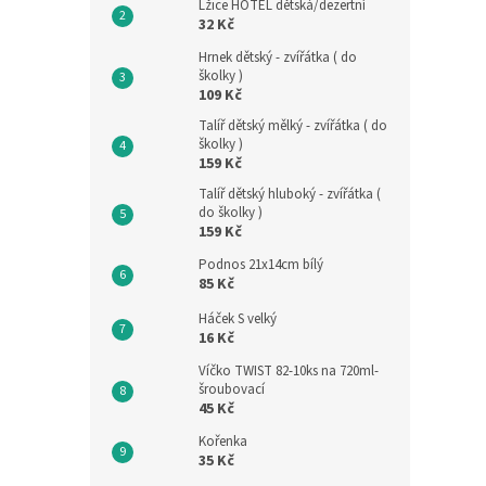
Lžice HOTEL dětská/dezertní
32 Kč
Hrnek dětský - zvířátka ( do
školky )
109 Kč
Talíř dětský mělký - zvířátka ( do
školky )
159 Kč
Talíř dětský hluboký - zvířátka (
do školky )
159 Kč
Podnos 21x14cm bílý
85 Kč
Háček S velký
16 Kč
Víčko TWIST 82-10ks na 720ml-
šroubovací
45 Kč
Kořenka
35 Kč