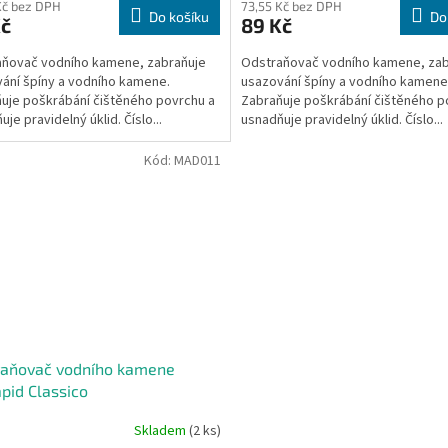
Kč bez DPH
73,55 Kč bez DPH
Do košíku
Do
Kč
89 Kč
ňovač vodního kamene, zabraňuje
Odstraňovač vodního kamene, zab
ání špíny a vodního kamene.
usazování špíny a vodního kamene
uje poškrábání čištěného povrchu a
Zabraňuje poškrábání čištěného p
je pravidelný úklid. Číslo...
usnadňuje pravidelný úklid. Číslo...
Kód:
MAD011
raňovač vodního kamene
apid Classico
Skladem
(2 ks)