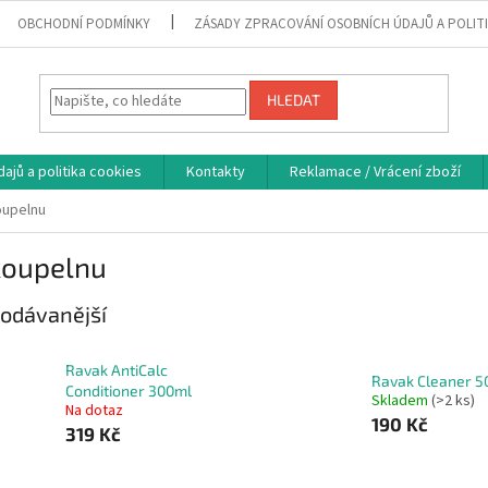
OBCHODNÍ PODMÍNKY
ZÁSADY ZPRACOVÁNÍ OSOBNÍCH ÚDAJŮ A POLIT
HLEDAT
ajů a politika cookies
Kontakty
Reklamace / Vrácení zboží
oupelnu
koupelnu
odávanější
Ravak AntiCalc
Ravak Cleaner 5
Conditioner 300ml
Skladem
(>2 ks)
Na dotaz
190 Kč
319 Kč