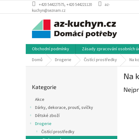
Přejít
+420 544227575, +420 544221120
az-
na
kuchyn@seznam.cz
obsah
Obchodní podmínky
Zásady zpracování osobních úd
Domů
Drogerie
Čistící prostředky
Na k
P
Na 
o
Přeskočit
s
Kategorie
kategorie
Nejpr
t
r
Akce
a
Dárky, dekorace, proutí, svíčky
n
Dětské zboží
n
í
Drogerie
p
Čistící prostředky
a