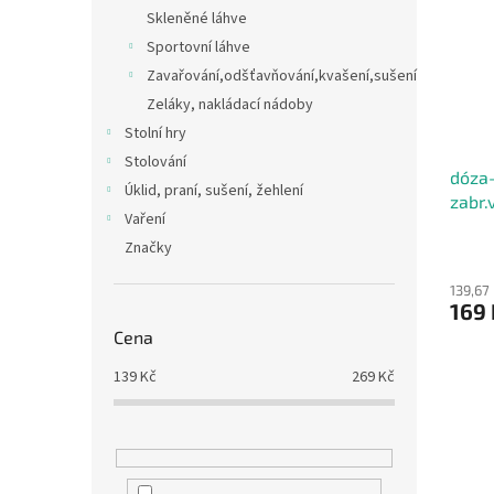
Skleněné láhve
Sportovní láhve
Zavařování,odšťavňování,kvašení,sušení
Zeláky, nakládací nádoby
Stolní hry
Stolování
dóza-
Úklid, praní, sušení, žehlení
zabr.
Vaření
Značky
139,67
169 
Cena
139
Kč
269
Kč