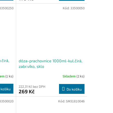
33500250
Kód:
33500050
čirá,
dóza-prachovnice 1000ml-kul.čirá,
zabr.víko, sklo
dem
(1 ks)
Skladem
(2 ks)
222,31 Kč bez DPH
 košíku
Do košíku
269 Kč
33500020
Kód:
SM31810046