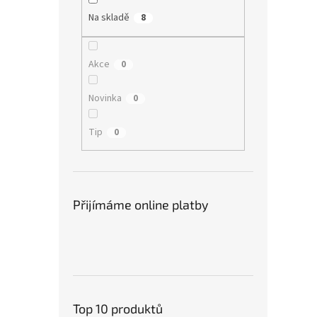
Na skladě
8
Akce
0
Novinka
0
Tip
0
Přijímáme online platby
Top 10 produktů