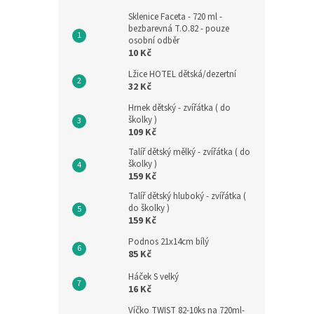
Sklenice Faceta - 720 ml -
bezbarevná T.O.82 - pouze
osobní odběr
10 Kč
Lžice HOTEL dětská/dezertní
32 Kč
Hrnek dětský - zvířátka ( do
školky )
109 Kč
Talíř dětský mělký - zvířátka ( do
školky )
159 Kč
Talíř dětský hluboký - zvířátka (
do školky )
159 Kč
Podnos 21x14cm bílý
85 Kč
Háček S velký
16 Kč
Víčko TWIST 82-10ks na 720ml-