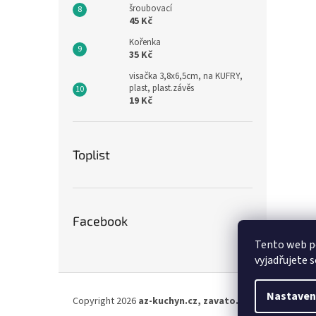
šroubovací
45 Kč
Kořenka
35 Kč
visačka 3,8x6,5cm, na KUFRY,
plast, plast.závěs
19 Kč
Toplist
Facebook
Tento web p
vyjadřujete s
Z
á
Nastaven
Copyright 2026
az-kuchyn.cz, zavato.cz
. Všechna práva
p