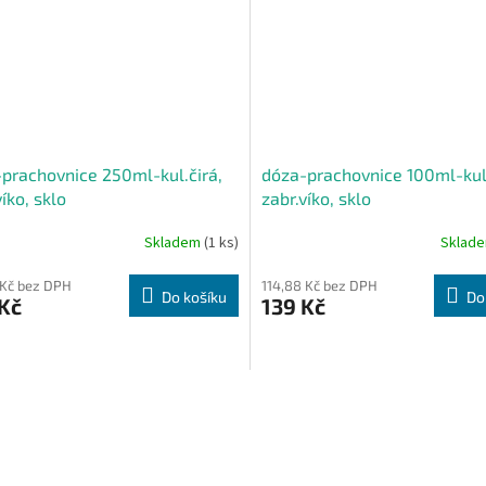
prachovnice 250ml-kul.čirá,
dóza-prachovnice 100ml-kul.
víko, sklo
zabr.víko, sklo
Skladem
(1 ks)
Sklad
 Kč bez DPH
114,88 Kč bez DPH
Do košíku
Do
Kč
139 Kč
O
v
l
á
d