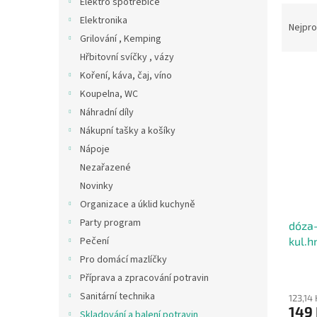
Elektro spotřebiče
Ř
n
Elektronika
a
e
Nejpro
Grilování , Kemping
z
l
e
Hřbitovní svíčky , vázy
V
n
Koření, káva, čaj, víno
ý
í
Koupelna, WC
p
p
Náhradní díly
i
r
Nákupní tašky a košíky
s
o
p
Nápoje
d
r
u
Nezařazené
o
k
Novinky
d
t
Organizace a úklid kuchyně
u
ů
Party program
dóza
k
kul.h
Pečení
t
ů
Pro domácí mazlíčky
Příprava a zpracování potravin
Sanitární technika
123,14
149
Skladování a balení potravin