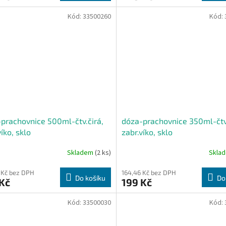
Kód:
33500260
Kód:
prachovnice 500ml-čtv.čirá,
dóza-prachovnice 350ml-čtv.
víko, sklo
zabr.víko, sklo
Skladem
(2 ks)
Skla
 Kč bez DPH
164,46 Kč bez DPH
Do košíku
Do
Kč
199 Kč
Kód:
33500030
Kód: