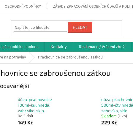
OBCHODNÍ PODMÍNKY
ZÁSADY ZPRACOVÁNÍ OSOBNÍCH ÚDAJŮ A POLIT
HLEDAT
ajů a politika cookies
Kontakty
Reklamace / Vrácení zboží
ve na potraviny
Prachovnice se zabroušenou zátkou
chovnice se zabroušenou zátkou
odávanější
dóza-prachovnice
dóza-prachovni
100ml-kul.hnědá,
500ml-čtv.hnědá
zabr.víko, sklo
zabr.víko, sklo
Do 3 dnů
Skladem
(1 ks)
149 Kč
229 Kč