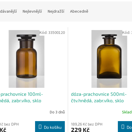
dávanější
Nejlevnější
Nejdražší
Abecedně
Kód:
33500120
Kód:
-prachovnice 100ml-
dóza-prachovnice 500ml-
nědá, zabr.víko, sklo
čtv.hnědá, zabr.víko, sklo
Do 3 dnů
Skla
 Kč bez DPH
189,26 Kč bez DPH
Do košíku
Do
 Kč
229 Kč