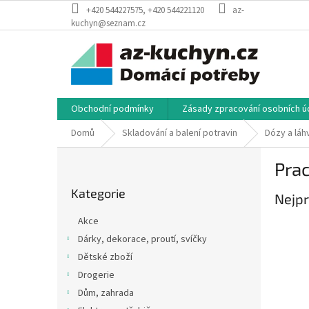
Přejít
+420 544227575, +420 544221120
az-
na
kuchyn@seznam.cz
obsah
Obchodní podmínky
Zásady zpracování osobních úd
Domů
Skladování a balení potravin
Dózy a láh
P
Pra
o
Přeskočit
s
Kategorie
kategorie
Nejpr
t
r
Akce
a
Dárky, dekorace, proutí, svíčky
n
Dětské zboží
n
í
Drogerie
p
Dům, zahrada
a