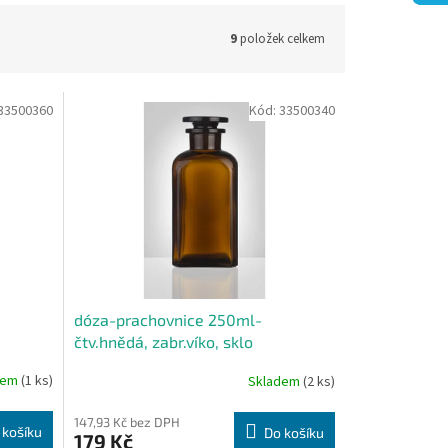
9
položek celkem
33500360
Kód:
33500340
dóza-prachovnice 250ml-
čtv.hnědá, zabr.víko, sklo
dem
(1 ks)
Skladem
(2 ks)
147,93 Kč bez DPH
 košíku
Do košíku
179 Kč