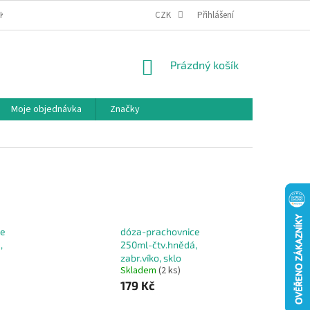
IKA COOKIES
MOJE OBJEDNÁVKA
CZK
Přihlášení
NÁKUPNÍ
Prázdný košík
KOŠÍK
Moje objednávka
Značky
ce
dóza-prachovnice
,
250ml-čtv.hnědá,
zabr.víko, sklo
Skladem
(2 ks)
179 Kč