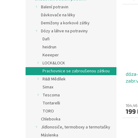
Balení potravin
Dávkovače na léky
Demižony a korkové zátky
Dózy a láhve na potraviny
Dafi
heidrun
Keeeper
LOCK&LOCK
Prachovnice se zabroušenou zátkou
dóza-
R&B Mědílek
zabr.
Simax
Tescoma
Tontarelli
164,46
199 
TORO
Chlebovka
Jídlonosiče, termoboxy a termotašky
Máslenka