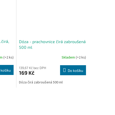
čirá,
Dóza - prachovnice čirá zabroušená
500 ml
em
(>2 ks)
Skladem
(>2 ks)
139,67 Kč bez DPH
 košíku
Do košíku
169 Kč
Dóza čirá zabroušená 500 ml