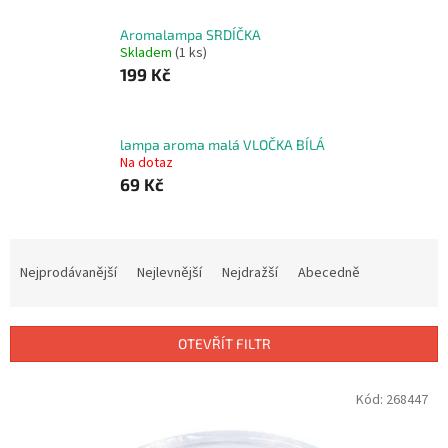
Aromalampa SRDÍČKA
Skladem
(1 ks)
199 Kč
lampa aroma malá VLOČKA BÍLÁ
Na dotaz
69 Kč
Ř
a
Nejprodávanější
Nejlevnější
Nejdražší
Abecedně
z
e
n
OTEVŘÍT FILTR
í
p
V
Kód:
268447
r
ý
o
p
d