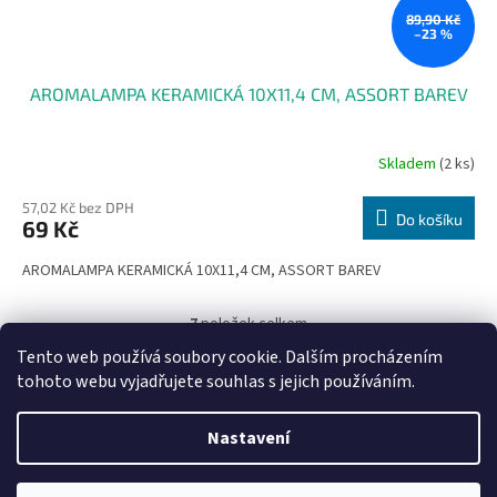
89,90 Kč
–23 %
AROMALAMPA KERAMICKÁ 10X11,4 CM, ASSORT BAREV
Skladem
(2 ks)
57,02 Kč bez DPH
Do košíku
69 Kč
AROMALAMPA KERAMICKÁ 10X11,4 CM, ASSORT BAREV
7
položek celkem
O
v
Tento web používá soubory cookie. Dalším procházením
l
Z
tohoto webu vyjadřujete souhlas s jejich používáním.
á
á
d
Vytvořil Shoptet
p
Nastavení
a
a
c
t
í
Copyright 2026
az-kuchyn.cz, zavato.cz
. Všechna práva