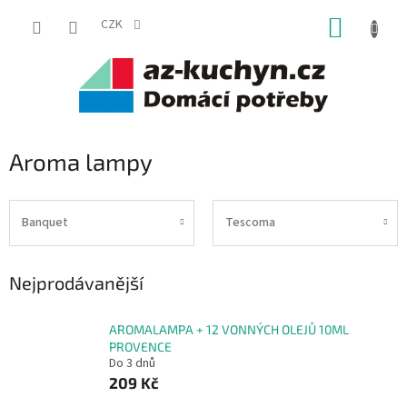
Přejít
NÁKUP
na
CZK
obsah
KOŠÍK
Aroma lampy
Banquet
Tescoma
Nejprodávanější
AROMALAMPA + 12 VONNÝCH OLEJŮ 10ML
PROVENCE
Do 3 dnů
209 Kč