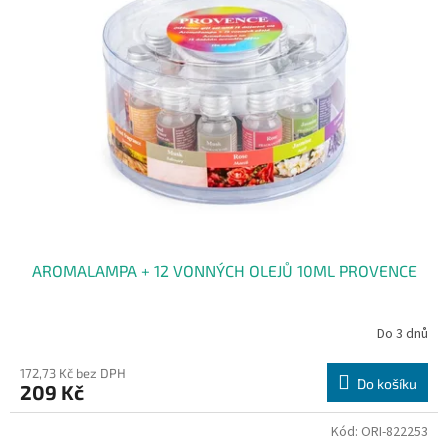
i
u
s
k
p
t
r
ů
o
d
u
k
t
ů
AROMALAMPA + 12 VONNÝCH OLEJŮ 10ML PROVENCE
Do 3 dnů
172,73 Kč bez DPH
Do košíku
209 Kč
Kód:
ORI-822253