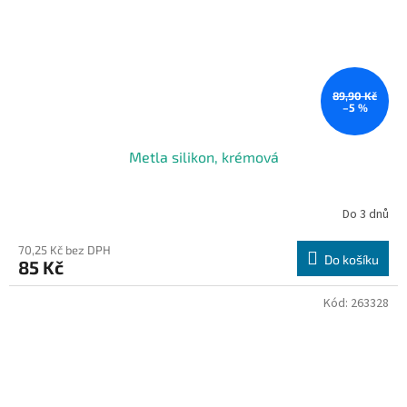
89,90 Kč
–5 %
Metla silikon, krémová
Do 3 dnů
70,25 Kč bez DPH
Do košíku
85 Kč
Kód:
263328