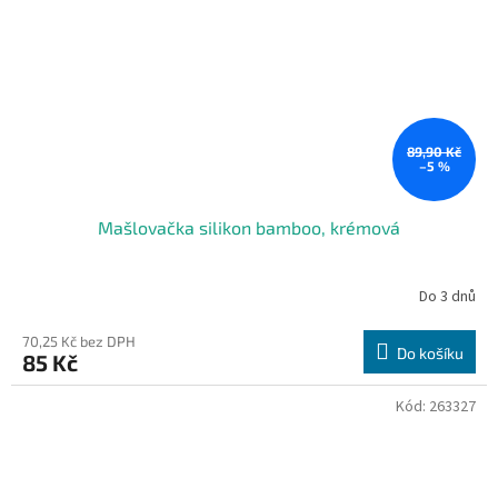
89,90 Kč
–5 %
Mašlovačka silikon bamboo, krémová
Do 3 dnů
70,25 Kč bez DPH
Do košíku
85 Kč
Kód:
263327