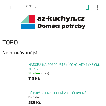
Přejít
NÁKUP
na
CZK
obsah
KOŠÍK
TORO
Nejprodávanější
NÁDOBA NA ROZPOUŠTĚNÍ ČOKOLÁDY 14X6 CM,
NEREZ
Skladem
(1 ks)
119 Kč
DĚTSKÝ SET NA PEČENÍ 20KS ČERVENÁ
Do 3 dnů
529 Kč