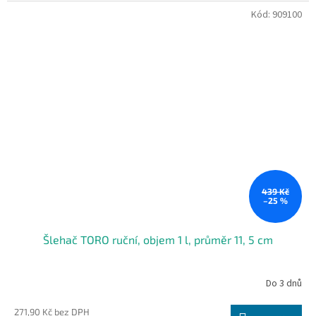
Kód:
909100
439 Kč
–25 %
Šlehač TORO ruční, objem 1 l, průměr 11, 5 cm
Do 3 dnů
271,90 Kč bez DPH