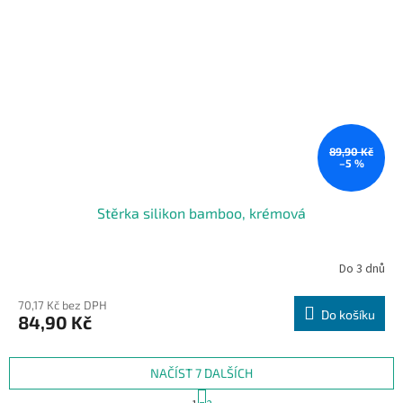
89,90 Kč
–5 %
Stěrka silikon bamboo, krémová
Do 3 dnů
70,17 Kč bez DPH
Do košíku
84,90 Kč
NAČÍST 7 DALŠÍCH
S