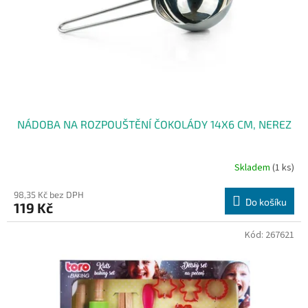
o
d
u
k
t
ů
NÁDOBA NA ROZPOUŠTĚNÍ ČOKOLÁDY 14X6 CM, NEREZ
Skladem
(1 ks)
98,35 Kč bez DPH
Do košíku
119 Kč
Kód:
267621