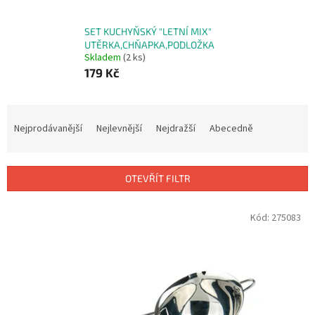
SET KUCHYŇSKÝ "LETNÍ MIX"
UTĚRKA,CHŇAPKA,PODLOŽKA
Skladem
(2 ks)
179 Kč
Ř
a
Nejprodávanější
Nejlevnější
Nejdražší
Abecedně
z
e
n
OTEVŘÍT FILTR
í
p
V
Kód:
275083
r
ý
o
p
d
i
u
s
k
p
t
r
ů