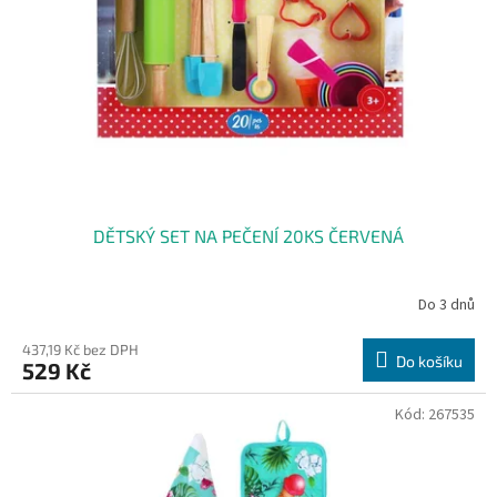
DĚTSKÝ SET NA PEČENÍ 20KS ČERVENÁ
Do 3 dnů
437,19 Kč bez DPH
Do košíku
529 Kč
Kód:
267535