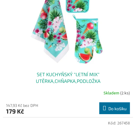
SET KUCHYŇSKÝ "LETNÍ MIX"
UTĚRKA,CHŇAPKA,PODLOŽKA
Skladem
(2 ks)
147,93 Kč bez DPH
Do košíku
179 Kč
Kód:
267458