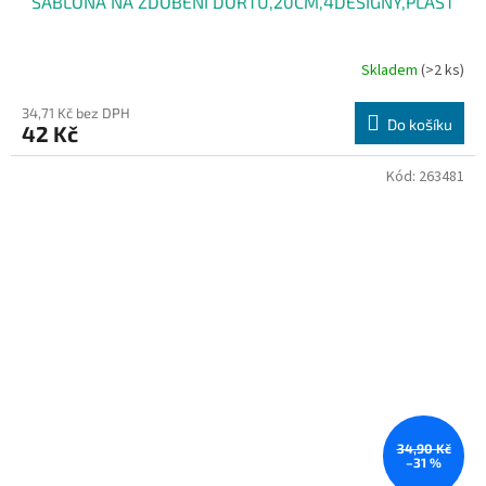
ŠABLONA NA ZDOBENÍ DORTŮ,20CM,4DESIGNY,PLAST
Skladem
(>2 ks)
34,71 Kč bez DPH
Do košíku
42 Kč
Kód:
263481
34,90 Kč
–31 %