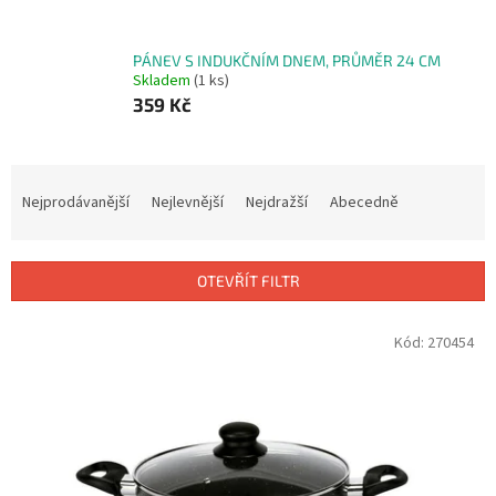
PÁNEV S INDUKČNÍM DNEM, PRŮMĚR 24 CM
Skladem
(1 ks)
359 Kč
Ř
a
Nejprodávanější
Nejlevnější
Nejdražší
Abecedně
z
e
n
OTEVŘÍT FILTR
í
p
V
Kód:
270454
r
ý
o
p
d
i
u
s
k
p
t
r
ů