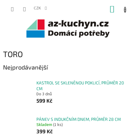
Přejít
NÁKUP
na
CZK
obsah
KOŠÍK
TORO
Nejprodávanější
KASTROL SE SKLENĚNOU POKLICÍ, PRŮMĚR 20
CM
Do 3 dnů
599 Kč
PÁNEV S INDUKČNÍM DNEM, PRŮMĚR 28 CM
Skladem
(1 ks)
399 Kč