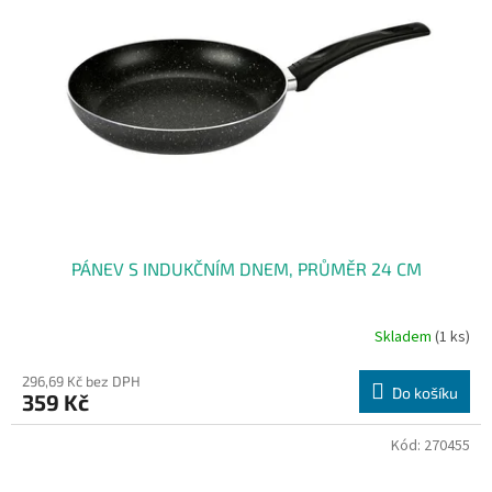
PÁNEV S INDUKČNÍM DNEM, PRŮMĚR 24 CM
Skladem
(1 ks)
296,69 Kč bez DPH
Do košíku
359 Kč
Kód:
270455