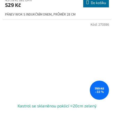
Do košíku
529 Kč
PÁNEV WOK S INDUKČNÍM DNEM, PRŮMĚR 28 CM
Kód:
270386
799 Kč
–33 %
Kastrol se skleněnou poklicí ¤20cm zelený