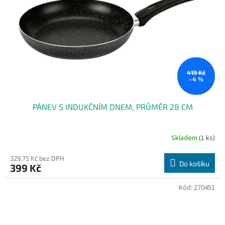
419 Kč
–4 %
PÁNEV S INDUKČNÍM DNEM, PRŮMĚR 28 CM
Skladem
(1 ks)
329,75 Kč bez DPH
Do košíku
399 Kč
Kód:
270451