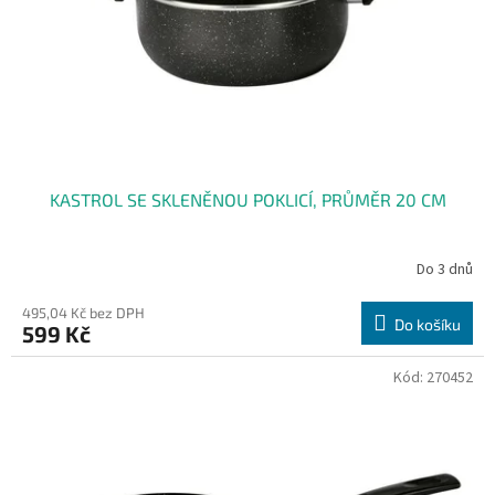
o
d
u
k
t
ů
KASTROL SE SKLENĚNOU POKLICÍ, PRŮMĚR 20 CM
Do 3 dnů
495,04 Kč bez DPH
Do košíku
599 Kč
Kód:
270452