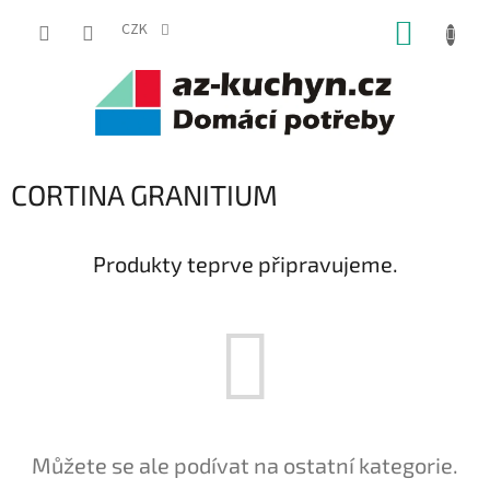
Přejít
NÁKUP
na
CZK
obsah
KOŠÍK
CORTINA GRANITIUM
Produkty teprve připravujeme.
Můžete se ale podívat na ostatní kategorie.