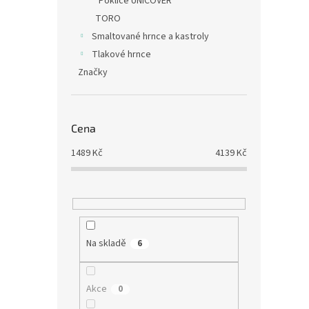
Poklice UNICOVER
TORO
Smaltované hrnce a kastroly
Tlakové hrnce
Značky
Cena
1489
Kč
4139
Kč
Na skladě
6
Akce
0