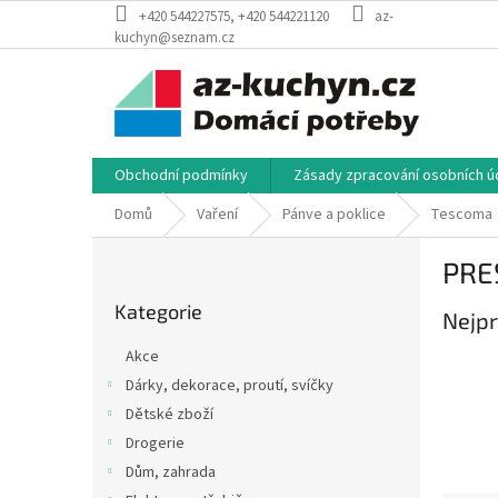
Přejít
+420 544227575, +420 544221120
az-
na
kuchyn@seznam.cz
obsah
Obchodní podmínky
Zásady zpracování osobních úd
Domů
Vaření
Pánve a poklice
Tescoma
P
PRE
o
Přeskočit
s
Kategorie
kategorie
Nejpr
t
r
Akce
a
Dárky, dekorace, proutí, svíčky
n
Dětské zboží
n
í
Drogerie
p
Dům, zahrada
a