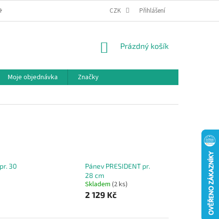
IKA COOKIES
MOJE OBJEDNÁVKA
CZK
Přihlášení
NÁKUPNÍ
Prázdný košík
KOŠÍK
Moje objednávka
Značky
r. 30
Pánev PRESIDENT pr.
28 cm
Skladem
(2 ks)
2 129 Kč