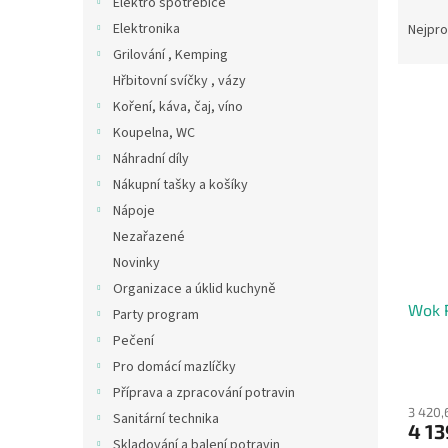
Elektro spotřebiče
Ř
n
a
Elektronika
Nejpro
e
z
Grilování , Kemping
l
e
Hřbitovní svíčky , vázy
V
n
Koření, káva, čaj, víno
ý
í
Koupelna, WC
p
p
i
r
Náhradní díly
s
o
Nákupní tašky a košíky
p
d
Nápoje
r
u
Nezařazené
o
k
Novinky
d
t
Organizace a úklid kuchyně
u
ů
Wok P
k
Party program
t
Pečení
ů
Pro domácí mazlíčky
Příprava a zpracování potravin
3 420,
Sanitární technika
4 13
Skladování a balení potravin