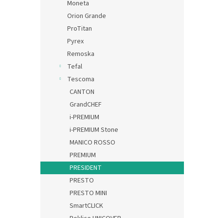
Moneta
Orion Grande
ProTitan
Pyrex
Remoska
Tefal
Tescoma
CANTON
GrandCHEF
i-PREMIUM
i-PREMIUM Stone
MANICO ROSSO
PREMIUM
PRESIDENT
PRESTO
PRESTO MINI
SmartCLICK