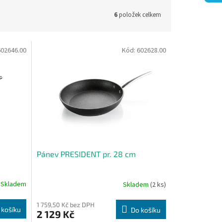
6
položek celkem
602646.00
Kód:
602628.00
Pánev PRESIDENT pr. 28 cm
Skladem
Skladem
(2 ks)
1 759,50 Kč bez DPH
 košíku
Do košíku
2 129 Kč