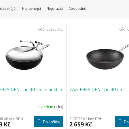
dávanější
Nejlevnější
Nejdražší
Abecedně
Kód:
602650.00
Kód:
RESIDENT pr. 30 cm, s poklicí
Wok PRESIDENT pr. 30 cm
Skladem
(1 ks)
66 Kč bez DPH
2 197,52 Kč bez DPH
Do košíku
Do
9 Kč
2 659 Kč