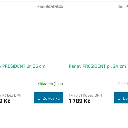
Kód:
602626.00
Kód:
 PRESIDENT pr. 26 cm
Pánev PRESIDENT pr. 24 cm
Skladem
(1 ks)
Skla
27 Kč bez DPH
1 478,51 Kč bez DPH
Do košíku
Do
9 Kč
1 789 Kč
O
v
l