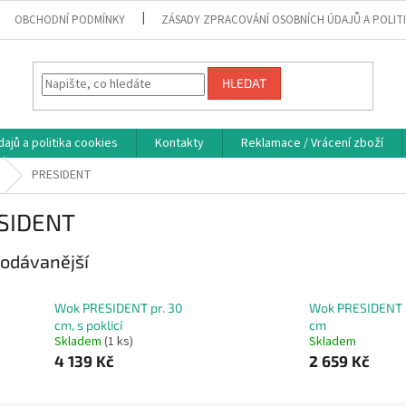
OBCHODNÍ PODMÍNKY
ZÁSADY ZPRACOVÁNÍ OSOBNÍCH ÚDAJŮ A POLIT
HLEDAT
ajů a politika cookies
Kontakty
Reklamace / Vrácení zboží
PRESIDENT
SIDENT
odávanější
Wok PRESIDENT pr. 30
Wok PRESIDENT p
cm, s poklicí
cm
Skladem
(1 ks)
Skladem
4 139 Kč
2 659 Kč