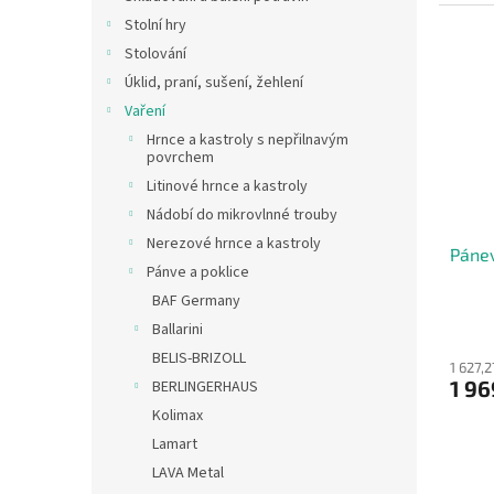
Stolní hry
Stolování
Úklid, praní, sušení, žehlení
Vaření
Hrnce a kastroly s nepřilnavým
povrchem
Litinové hrnce a kastroly
Nádobí do mikrovlnné trouby
Nerezové hrnce a kastroly
Pánev
Pánve a poklice
BAF Germany
Ballarini
BELIS-BRIZOLL
1 627,
1 96
BERLINGERHAUS
Kolimax
Lamart
LAVA Metal