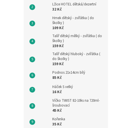
Lžice HOTEL dětská/dezertní
32 Kč
Hrnek dětský - zvířátka ( do
školky )
109 Kč
Talíř dětský mělký - zvířátka ( do
školky )
159 Kč
Talíř dětský hluboký - zvířátka (
do školky )
159 Kč
Podnos 21x14cm bílý
85 Kč
Háček S velký
16 Kč
Víčko TWIST 82-10ks na 720ml-
šroubovací
45 Kč
Kořenka
35 Kč