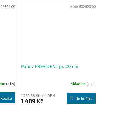
602624.00
Kód:
602620.00
Pánev PRESIDENT pr. 20 cm
dem
(2 ks)
Skladem
(1 ks)
1 230,58 Kč bez DPH
 košíku
Do košíku
1 489 Kč